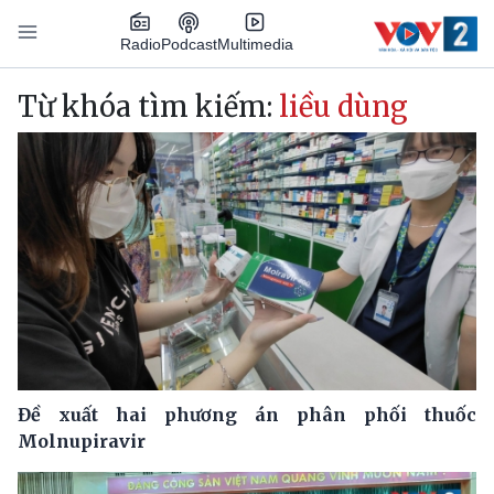
Nhảy đến nội dung
Podcast
Radio
Multimedia
Main navigation
Từ khóa tìm kiếm:
liều dùng
Đề xuất hai phương án phân phối thuốc
Molnupiravir