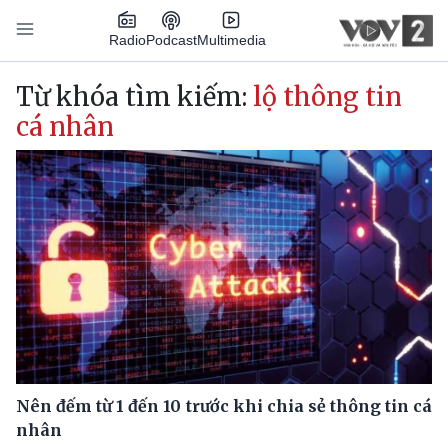
Nhảy đến nội dung
Podcast
Radio
Multimedia
Main navigation
Từ khóa tìm kiếm:
lộ thông tin
cá nhân
Nên đếm từ 1 đến 10 trước khi chia sẻ thông tin cá
nhân