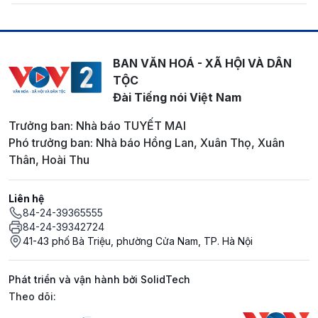
BAN VĂN HOÁ - XÃ HỘI VÀ DÂN
TỘC
Đài Tiếng nói Việt Nam
Trưởng ban: Nhà báo TUYẾT MAI
Phó trưởng ban: Nhà báo Hồng Lan, Xuân Thọ, Xuân
Thân, Hoài Thu
Liên hệ
84-24-39365555
84-24-39342724
41-43 phố Bà Triệu, phường Cửa Nam, TP. Hà Nội
Phát triển và vận hành bởi SolidTech
Mạng xã hội
Theo dõi: