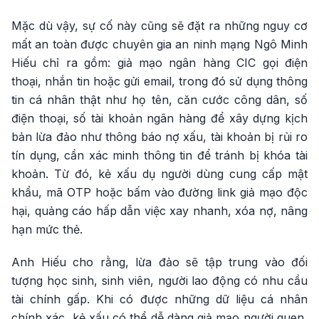
Mặc dù vậy, sự cố này cũng sẽ đặt ra những nguy cơ
mất an toàn được chuyên gia an ninh mạng Ngô Minh
Hiếu chỉ ra gồm: giả mạo ngân hàng CIC gọi điện
thoại, nhắn tin hoặc gửi email, trong đó sử dụng thông
tin cá nhân thật như họ tên, căn cước công dân, số
điện thoại, số tài khoản ngân hàng để xây dựng kịch
bản lừa đảo như thông báo nợ xấu, tài khoản bị rủi ro
tín dụng, cần xác minh thông tin để tránh bị khóa tài
khoản. Từ đó, kẻ xấu dụ người dùng cung cấp mật
khẩu, mã OTP hoặc bấm vào đường link giả mạo độc
hại, quảng cáo hấp dẫn việc xay nhanh, xóa nợ, nâng
hạn mức thẻ.
Anh Hiếu cho rằng, lừa đảo sẽ tập trung vào đối
tượng học sinh, sinh viên, người lao động có nhu cầu
tài chính gấp. Khi có được những dữ liệu cá nhân
chính xác, kẻ xấu có thể dễ dàng giả mạo người quen,