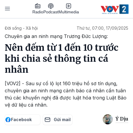
Nhảy đến nội dung
Podcast
Radio
Multimedia
Main navigation
Đời sống - Xã hội
Thứ tư, 07:00, 17/09/2025
Chuyên gia an ninh mạng Trương Đức Lượng:
Nên đếm từ 1 đến 10 trước
khi chia sẻ thông tin cá
nhân
[VOV2] - Sau sự cố lộ lọt 160 triệu hồ sơ tín dụng,
chuyên gia an ninh mạng cảnh báo cá nhân cần tuân
thủ các khuyến nghị đã được luật hóa trong Luật Bảo
vệ dữ liệu cá nhân.
Ý Dịu
Facebook
Gửi mail