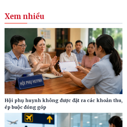
Xem nhiều
Hội phụ huynh không được đặt ra các khoản thu,
ép buộc đóng góp