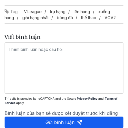
Tag:
V.League
trụ hạng
lên hạng
xuống
hạng
giải hạng nhất
bóng đá
thể thao
VOV2
Viết bình luận
This site is protected by reCAPTCHA and the Google
Privacy Policy
and
Terms of
Service
apply.
Bình luận của bạn sẽ được xét duyệt trước khi đăng
Gửi bình luận