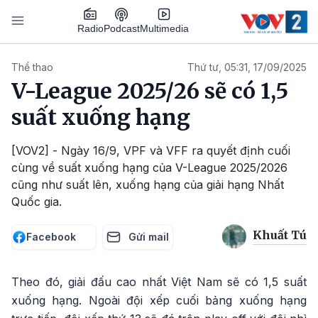
Nhảy đến nội dung
Podcast
Radio
Multimedia
Main navigation
Thể thao
Thứ tư, 05:31, 17/09/2025
V-League 2025/26 sẽ có 1,5
suất xuống hạng
[VOV2] - Ngày 16/9, VPF và VFF ra quyết định cuối
cùng về suất xuống hạng của V-League 2025/2026
cũng như suất lên, xuống hạng của giải hạng Nhất
Quốc gia.
Khuất Tú
Facebook
Gửi mail
Theo đó, giải đấu cao nhất Việt Nam sẽ có 1,5 suất
xuống hạng. Ngoài đội xếp cuối bảng xuống hạng