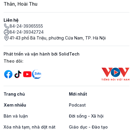
Thân, Hoài Thu
Liên hệ
84-24-39365555
84-24-39342724
41-43 phố Bà Triệu, phường Cửa Nam, TP. Hà Nội
Phát triển và vận hành bởi SolidTech
Mạng xã hội
Theo dõi:
Trang chủ
Mới nhất
Xem nhiều
Podcast
Bàn và luận
Đời sống - Xã hội
Xóa nhà tạm, nhà dột nát
Giáo dục - Đào tạo