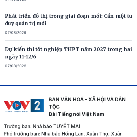
Phát triển đô thị trong giai đoạn mới: Cần một tư
duy quản trị mới
07/08/2026
Dự kiến thi tốt nghiệp THPT năm 2027 trong hai
ngày 11-12/6
07/08/2026
BAN VĂN HOÁ - XÃ HỘI VÀ DÂN
TỘC
Đài Tiếng nói Việt Nam
Trưởng ban: Nhà báo TUYẾT MAI
Phó trưởng ban: Nhà báo Hồng Lan, Xuân Thọ, Xuân