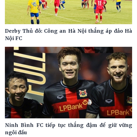
Derby Thủ đô: Công an Hà Nội thắng áp đảo Hà
Nội FC
Ninh Bình FC tiếp tục thắng đậm để giữ vững
ngôi đầu