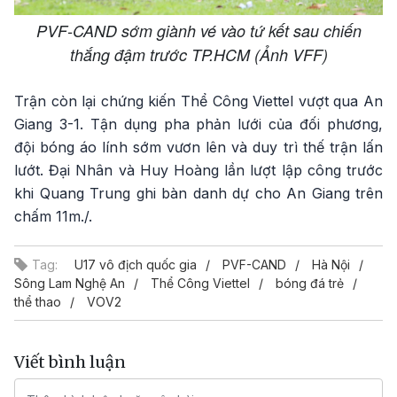
PVF-CAND sớm giành vé vào tứ kết sau chiến
thắng đậm trước TP.HCM (Ảnh VFF)
Trận còn lại chứng kiến Thể Công Viettel vượt qua An
Giang 3-1. Tận dụng pha phản lưới của đối phương,
đội bóng áo lính sớm vươn lên và duy trì thế trận lấn
lướt. Đại Nhân và Huy Hoàng lần lượt lập công trước
khi Quang Trung ghi bàn danh dự cho An Giang trên
chấm 11m./.
Tag:
U17 vô địch quốc gia
PVF-CAND
Hà Nội
Sông Lam Nghệ An
Thể Công Viettel
bóng đá trẻ
thể thao
VOV2
Viết bình luận