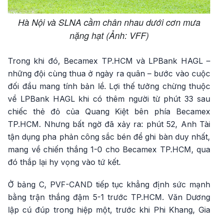
Hà Nội và SLNA cầm chân nhau dưới cơn mưa
nặng hạt (Ảnh: VFF)
Trong khi đó, Becamex TP.HCM và LPBank HAGL –
những đội cùng thua ở ngày ra quân – bước vào cuộc
đối đầu mang tính bản lề. Lợi thế tưởng chừng thuộc
về LPBank HAGL khi có thêm người từ phút 33 sau
chiếc thẻ đỏ của Quang Kiệt bên phía Becamex
TP.HCM. Nhưng bất ngờ đã xảy ra: phút 52, Anh Tài
tận dụng pha phản công sắc bén để ghi bàn duy nhất,
mang về chiến thắng 1-0 cho Becamex TP.HCM, qua
đó thắp lại hy vọng vào tứ kết.
Ở bảng C, PVF-CAND tiếp tục khẳng định sức mạnh
bằng trận thắng đậm 5-1 trước TP.HCM. Văn Dương
lập cú đúp trong hiệp một, trước khi Phi Khang, Gia