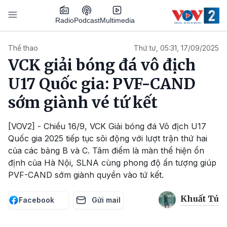
Nhảy đến nội dung
Podcast
Radio
Multimedia
Main navigation
Thể thao
Thứ tư, 05:31, 17/09/2025
VCK giải bóng đá vô địch
U17 Quốc gia: PVF-CAND
sớm giành vé tứ kết
[VOV2] - Chiều 16/9, VCK Giải bóng đá Vô địch U17
Quốc gia 2025 tiếp tục sôi động với lượt trận thứ hai
của các bảng B và C. Tâm điểm là màn thể hiện ổn
định của Hà Nội, SLNA cùng phong độ ấn tượng giúp
PVF-CAND sớm giành quyền vào tứ kết.
Khuất Tú
Facebook
Gửi mail