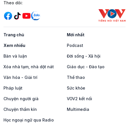
Mạng xã hội
Theo dõi:
Trang chủ
Mới nhất
Xem nhiều
Podcast
Bàn và luận
Đời sống - Xã hội
Xóa nhà tạm, nhà dột nát
Giáo dục - Đào tạo
Văn hóa - Giải trí
Thể thao
Pháp luật
Sức khỏe
Chuyện người già
VOV2 kết nối
Chuyện thầm kín
Multimedia
Học ngoại ngữ qua Radio