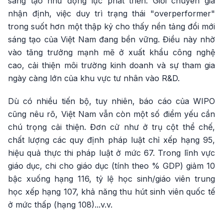
sáng tạo như động lực phát triển. Giới chuyên gia
nhận định, việc duy trì trạng thái "overperformer"
trong suốt hơn một thập kỷ cho thấy nền tảng đổi mới
sáng tạo của Việt Nam đang bền vững. Điều này nhờ
vào tăng trưởng mạnh mẽ ở xuất khẩu công nghệ
cao, cải thiện môi trường kinh doanh và sự tham gia
ngày càng lớn của khu vực tư nhân vào R&D.
Dù có nhiều tiến bộ, tuy nhiên, báo cáo của WIPO
cũng nêu rõ, Việt Nam vẫn còn một số điểm yếu cần
chú trọng cải thiện. Đơn cử như ở trụ cột thể chế,
chất lượng các quy định pháp luật chỉ xếp hạng 95,
hiệu quả thực thi pháp luật ở mức 67. Trong lĩnh vực
giáo dục, chi cho giáo dục (tính theo % GDP) giảm 10
bậc xuống hạng 116, tỷ lệ học sinh/giáo viên trung
học xếp hạng 107, khả năng thu hút sinh viên quốc tế
ở mức thấp (hạng 108)...v.v.