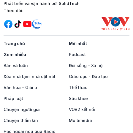
Phát triển và vận hành bởi SolidTech
Mạng xã hội
Theo dõi:
Trang chủ
Mới nhất
Xem nhiều
Podcast
Bàn và luận
Đời sống - Xã hội
Xóa nhà tạm, nhà dột nát
Giáo dục - Đào tạo
Văn hóa - Giải trí
Thể thao
Pháp luật
Sức khỏe
Chuyện người già
VOV2 kết nối
Chuyện thầm kín
Multimedia
Học ngoại ngữ qua Radio