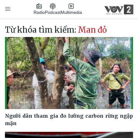
Nhảy đến nội dung
Podcast
Radio
Multimedia
Main navigation
Từ khóa tìm kiếm:
Man đỏ
Người dân tham gia đo lường carbon rừng ngập
mặn