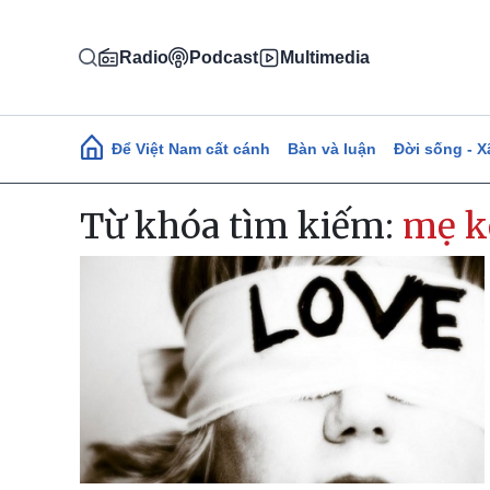
Nhảy đến nội dung
Radio
Podcast
Multimedia
Main navigation
Để Việt Nam cất cánh
Bàn và luận
Đời sống - X
Từ khóa tìm kiếm:
mẹ k