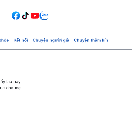
khỏe
Kết nối
Chuyện người già
Chuyện thầm kín
bấy lâu nay
phục cha mẹ