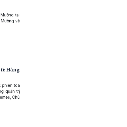
 Mường tại
ốm Mường về
i): Hàng
c phiên tòa
g quản trị
Bemes, Chủ