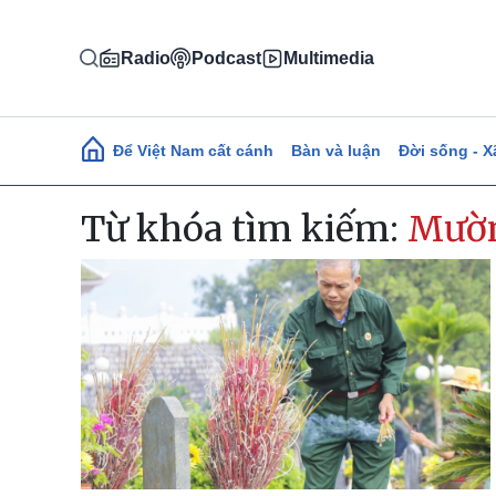
Nhảy đến nội dung
Radio
Podcast
Multimedia
Main navigation
Để Việt Nam cất cánh
Bàn và luận
Đời sống - X
Từ khóa tìm kiếm:
Mườ