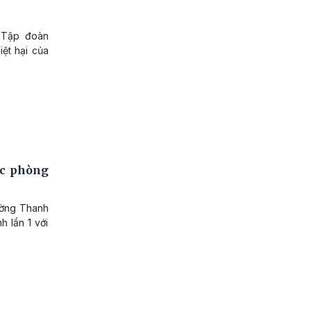
 Tập đoàn
iệt hại của
ác phòng
ường Thanh
 lần 1 với