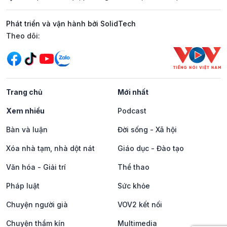
Phát triển và vận hành bởi SolidTech
Mạng xã hội
Theo dõi:
Trang chủ
Mới nhất
Xem nhiều
Podcast
Bàn và luận
Đời sống - Xã hội
Xóa nhà tạm, nhà dột nát
Giáo dục - Đào tạo
Văn hóa - Giải trí
Thể thao
Pháp luật
Sức khỏe
Chuyện người già
VOV2 kết nối
Chuyện thầm kín
Multimedia