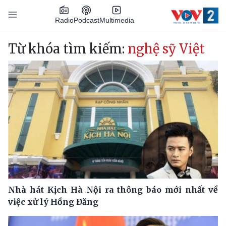
Nhảy đến nội dung
Podcast
Radio
Multimedia
Main navigation
Từ khóa tìm kiếm:
nghệ sỹ Việt
Nhà hát Kịch Hà Nội ra thông báo mới nhất về
việc xử lý Hồng Đăng