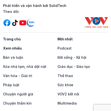
Phát triển và vận hành bởi SolidTech
Mạng xã hội
Theo dõi:
Trang chủ
Mới nhất
Xem nhiều
Podcast
Bàn và luận
Đời sống - Xã hội
Xóa nhà tạm, nhà dột nát
Giáo dục - Đào tạo
Văn hóa - Giải trí
Thể thao
Pháp luật
Sức khỏe
Chuyện người già
VOV2 kết nối
Chuyện thầm kín
Multimedia