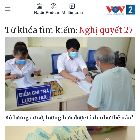
Nhảy đến nội dung
Podcast
Radio
Multimedia
Main navigation
Từ khóa tìm kiếm:
Nghị quyết 27
Bỏ lương cơ sở, lương hưu được tính như thế nào?