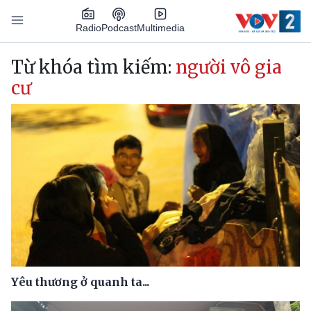
Nhảy đến nội dung
Podcast
Radio
Multimedia
Main navigation
Từ khóa tìm kiếm:
người vô gia
cư
Yêu thương ở quanh ta...