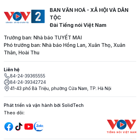
BAN VĂN HOÁ - XÃ HỘI VÀ DÂN
TỘC
Đài Tiếng nói Việt Nam
Trưởng ban: Nhà báo TUYẾT MAI
Phó trưởng ban: Nhà báo Hồng Lan, Xuân Thọ, Xuân
Thân, Hoài Thu
Liên hệ
84-24-39365555
84-24-39342724
41-43 phố Bà Triệu, phường Cửa Nam, TP. Hà Nội
Phát triển và vận hành bởi SolidTech
Mạng xã hội
Theo dõi: