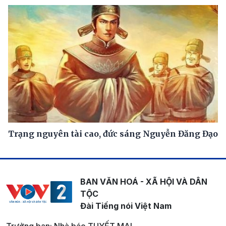
Trạng nguyên tài cao, đức sáng Nguyễn Đăng Đạo
BAN VĂN HOÁ - XÃ HỘI VÀ DÂN
TỘC
Đài Tiếng nói Việt Nam