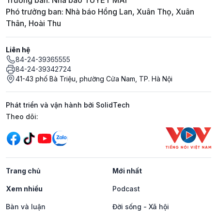
Trưởng ban: Nhà báo TUYẾT MAI
Phó trưởng ban: Nhà báo Hồng Lan, Xuân Thọ, Xuân
Thân, Hoài Thu
Liên hệ
84-24-39365555
84-24-39342724
41-43 phố Bà Triệu, phường Cửa Nam, TP. Hà Nội
Phát triển và vận hành bởi SolidTech
Mạng xã hội
Theo dõi:
Trang chủ
Mới nhất
Xem nhiều
Podcast
Bàn và luận
Đời sống - Xã hội