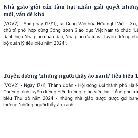
Nhà giáo giỏi cần làm hạt nhân giải quyết nhữn
mới, vấn đề khó
[VOV2] - Sáng nay (17/11), tại Cung Văn hóa Hữu nghị Việt – Xô
chủ trì phối hợp cùng Công đoàn Giáo dục Việt Nam tổ chức “Lễ
danh hiệu Nhà giáo nhân dân, Nhà giáo ưu tú và Tuyên dương nhà
bộ quản lý tiêu biểu năm 2024”.
Tuyên dương 'những người thầy áo xanh' tiêu biểu 
[VOV2] - Ngày 17/11, Thành đoàn - Hội đồng Đội thành phố Hà N
Chương trình tuyên dương Hiệu trưởng, giáo viên làm Tổng phụ trá
biểu Thủ đô năm 2024 - những nhà giáo được được gọi bằng
thương 'những người thầy áo xanh'.