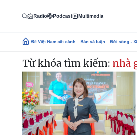
Nhảy đến nội dung
Radio
Podcast
Multimedia
Main navigation
Để Việt Nam cất cánh
Bàn và luận
Đời sống - X
Từ khóa tìm kiếm:
nhà g