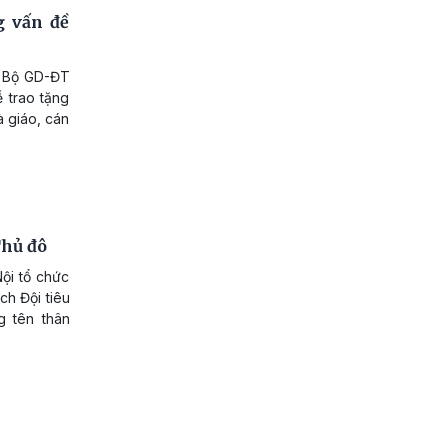
g vấn đề
, Bộ GD-ĐT
 trao tặng
 giáo, cán
Thủ đô
ội tổ chức
ch Đội tiêu
 tên thân