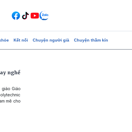
khỏe
Kết nối
Chuyện người già
Chuyện thầm kín
tay nghề
à giáo Giáo
olytechnic
đam mê cho