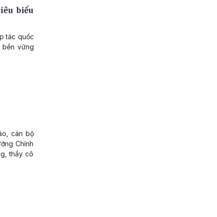
iêu biểu
ợp tác quốc
ển bền vững
iáo, cán bộ
ướng Chính
g, thầy cô