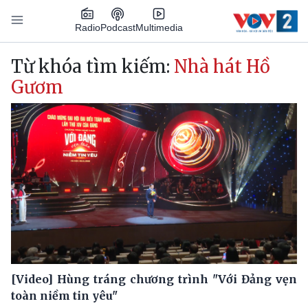
Nhảy đến nội dung
Podcast
Radio
Multimedia
Main navigation
Từ khóa tìm kiếm:
Nhà hát Hồ
Gươm
[Video] Hùng tráng chương trình "Với Đảng vẹn
toàn niềm tin yêu"