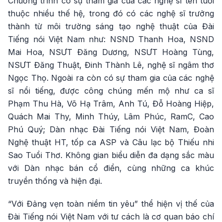
Chương trình có sự tham gia của các nghệ sĩ tên tuổi
thuộc nhiều thế hệ, trong đó có các nghệ sĩ trưởng
thành từ môi trường sáng tạo nghệ thuật của Đài
Tiếng nói Việt Nam như: NSND Thanh Hoa, NSND
Mai Hoa, NSƯT Đăng Dương, NSƯT Hoàng Tùng,
NSƯT Đăng Thuật, Đinh Thành Lê, nghệ sĩ ngâm thơ
Ngọc Thọ. Ngoài ra còn có sự tham gia của các nghệ
sĩ nổi tiếng, được công chúng mến mộ như ca sĩ
Phạm Thu Hà, Võ Hạ Trâm, Anh Tú, Đỗ Hoàng Hiệp,
Quách Mai Thy, Minh Thúy, Lâm Phúc, RamC, Cao
Phú Quý; Dàn nhạc Đài Tiếng nói Việt Nam, Đoàn
Nghệ thuật HT, tốp ca ASP và Câu lạc bộ Thiếu nhi
Sao Tuổi Thơ. Không gian biểu diễn đa dạng sắc màu
với Dàn nhạc bán cổ điển, cùng những ca khúc
truyền thống và hiện đại.
“Với Đảng vẹn toàn niềm tin yêu” thể hiện vị thế của
Đài Tiếng nói Việt Nam với tư cách là cơ quan báo chí