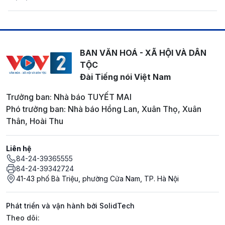
BAN VĂN HOÁ - XÃ HỘI VÀ DÂN
TỘC
Đài Tiếng nói Việt Nam
Trưởng ban: Nhà báo TUYẾT MAI
Phó trưởng ban: Nhà báo Hồng Lan, Xuân Thọ, Xuân
Thân, Hoài Thu
Liên hệ
84-24-39365555
84-24-39342724
41-43 phố Bà Triệu, phường Cửa Nam, TP. Hà Nội
Phát triển và vận hành bởi SolidTech
Mạng xã hội
Theo dõi: