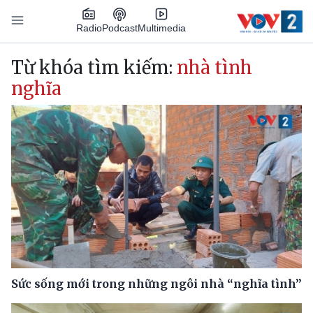
Nhảy đến nội dung
Podcast
Radio
Multimedia
Main navigation
Từ khóa tìm kiếm:
nhà tình
nghĩa
Sức sống mới trong những ngôi nhà “nghĩa tình”