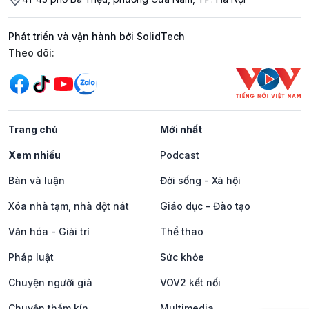
Phát triển và vận hành bởi SolidTech
Mạng xã hội
Theo dõi:
Trang chủ
Mới nhất
Xem nhiều
Podcast
Bàn và luận
Đời sống - Xã hội
Xóa nhà tạm, nhà dột nát
Giáo dục - Đào tạo
Văn hóa - Giải trí
Thể thao
Pháp luật
Sức khỏe
Chuyện người già
VOV2 kết nối
Chuyện thầm kín
Multimedia