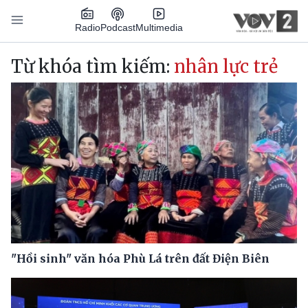
Nhảy đến nội dung
Podcast
Radio
Multimedia
Main navigation
Từ khóa tìm kiếm:
nhân lực trẻ
"Hồi sinh" văn hóa Phù Lá trên đất Điện Biên