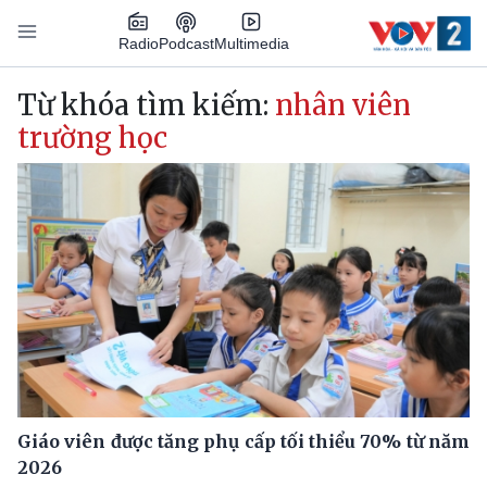
Nhảy đến nội dung
Podcast
Radio
Multimedia
Main navigation
Từ khóa tìm kiếm:
nhân viên
trường học
Giáo viên được tăng phụ cấp tối thiểu 70% từ năm
2026