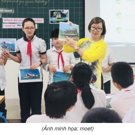
(Ảnh minh họa: moet)