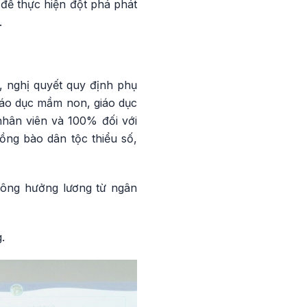
 để thực hiện đột phá phát
.
c, nghị quyết quy định phụ
giáo dục mầm non, giáo dục
 nhân viên và 100% đối với
đồng bào dân tộc thiểu số,
thông hưởng lương từ ngân
.