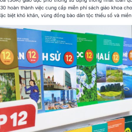
oa (SGK) giáo dục phổ thông sử dụng thống nhất toàn q
0 hoàn thành việc cung cấp miễn phí sách giáo khoa cho 
 đặc biệt khó khăn, vùng đồng bào dân tộc thiểu số và miền n