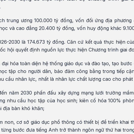
.
h trung ương 100.000 tỷ đồng, vốn đối ứng địa phương 
 học và cao đẳng 20.400 tỷ đồng, vốn huy động khác 9.100
026-2030 là 174.673 tỷ đồng. Căn cứ kết quả thực hiện củ
ốc hội quyết định nguồn lực thực hiện Chương trình giai đ
đại hóa toàn diện hệ thống giáo dục và đào tạo, tạo bước
học tập cho người dân, bảo đảm công bằng trong tiếp cậ
hu cầu nhân lực, nhất là nhân lực chất lượng cao cho phát 
 đến năm 2030 phấn đấu xây dựng mạng lưới trường mầm
ứng nhu cầu học tập của học sinh; kiên cố hóa 100% phò
ại địa bàn khó khăn;
non, cơ sở giáo dục phổ thông có thiết bị để triển khai 
 từng bước đưa tiếng Anh trở thành ngôn ngữ thứ hai tron