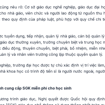
cũng nêu rõ: Cơ sở giáo dục nghề nghiệp, giáo dục đại h
ho nhà giáo, viên chức và người lao động từ nguồn thu
 theo quy định của pháp luật, phù hợp với quy chế chi ti
 tuyển dụng, tiếp nhận, quản lý nhà giáo, cán bộ quản l
giáo dục thường xuyên, trường chuyên biệt và trung học n
c điều động, thuyên chuyển, biệt phái, bổ nhiệm, miễn nhiệm
quản lý và nhân viên trường công lập thuộc quyền quản lý.
ghiệp, trường đại học được tự chủ xác định vị trí việc là
nhà khoa học có trình độ tiến sĩ là người nước ngoài, ngư
h cung cấp SGK miễn phí cho học sinh
chương trình giáo dục, Nghị quyết được Quốc hội quy đị