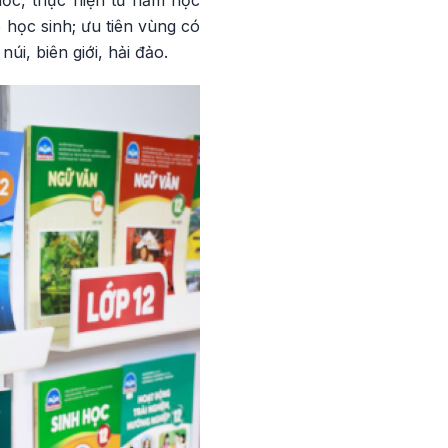
uốc, thực hiện từ năm học
học sinh; ưu tiên vùng có
úi, biên giới, hải đảo.