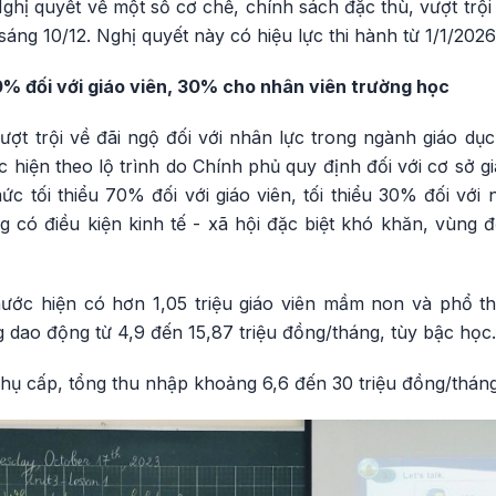
hị quyết về một số cơ chế, chính sách đặc thù, vượt trội
 sáng 10/12. Nghị quyết này có hiệu lực thi hành từ 1/1/2026
0% đối với giáo viên, 30% cho nhân viên trường học
ượt trội về đãi ngộ đối với nhân lực trong ngành giáo dụ
 hiện theo lộ trình do Chính phủ quy định đối với cơ sở 
c tối thiểu 70% đối với giáo viên, tối thiểu 30% đối với
ng có điều kiện kinh tế - xã hội đặc biệt khó khăn, vùng 
nước hiện có hơn 1,05 triệu giáo viên mầm non và phổ 
dao động từ 4,9 đến 15,87 triệu đồng/tháng, tùy bậc học.
hụ cấp, tổng thu nhập khoảng 6,6 đến 30 triệu đồng/tháng