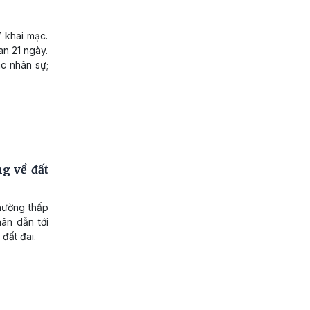
 khai mạc.
an 21 ngày.
ác nhân sự;
g về đất
hường thấp
hân dẫn tới
 đất đai.