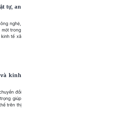
t tự, an
công nghệ,
à một trong
 kinh tế xã
 và kinh
 chuyển đổi
 trọng giúp
hế trên thị