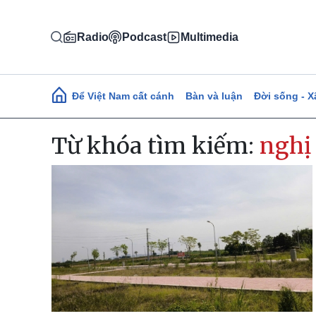
Nhảy đến nội dung
Radio
Podcast
Multimedia
Main navigation
Để Việt Nam cất cánh
Bàn và luận
Đời sống - X
Từ khóa tìm kiếm:
nghị