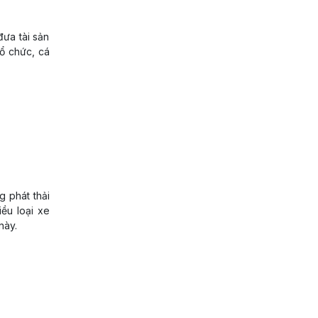
 đưa tài sản
ổ chức, cá
ng phát thải
ều loại xe
này.