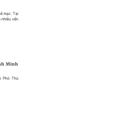
bế mạc. Tại
nhiều vấn
ình Minh
nh Phó Thủ