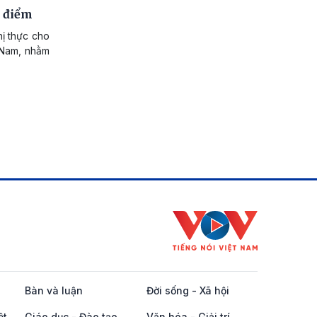
g điểm
thị thực cho
t Nam, nhằm
Bàn và luận
Đời sống - Xã hội
ột
Giáo dục - Đào tạo
Văn hóa - Giải trí