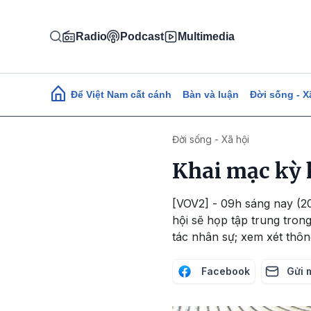
Nhảy đến nội dung
Radio
Podcast
Multimedia
Main navigation
Để Việt Nam cất cánh
Bàn và luận
Đời sống - X
Đời sống - Xã hội
Khai mạc kỳ 
[VOV2] - 09h sáng nay (2
hội sẽ họp tập trung tron
tác nhân sự; xem xét thôn
Facebook
Gửi 