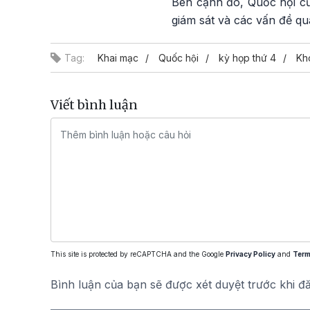
Bên cạnh đó, Quốc hội cũ
giám sát và các vấn đề qu
Tag:
Khai mạc
Quốc hội
kỳ họp thứ 4
Kh
Viết bình luận
This site is protected by reCAPTCHA and the Google
Privacy Policy
and
Term
Bình luận của bạn sẽ được xét duyệt trước khi đ