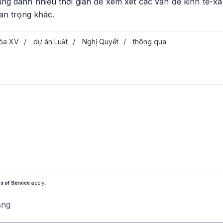
ng dành nhiều thời gian để xem xét các vấn đề kinh tế-xã
an trọng khác.
óa XV
dự án Luật
Nghị Quyết
thông qua
s of Service
apply.
ăng