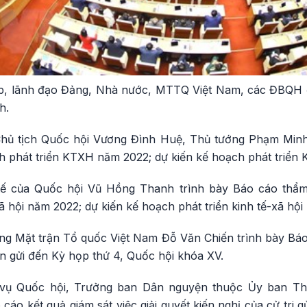
ọp, lãnh đạo Đảng, Nhà nước, MTTQ Việt Nam, các ĐBQH 
h.
hủ tịch Quốc hội Vương Đình Huệ, Thủ tướng Phạm Minh
ch phát triển KTXH năm 2022; dự kiến kế hoạch phát triể
ế của Quốc hội Vũ Hồng Thanh trình bày Báo cáo thẩm 
xã hội năm 2022; dự kiến kế hoạch phát triển kinh tế-xã hộ
ng Mặt trận Tổ quốc Việt Nam Đỗ Văn Chiến trình bày Báo 
ân gửi đến Kỳ họp thứ 4, Quốc hội khóa XV.
vụ Quốc hội, Trưởng ban Dân nguyện thuộc Ủy ban T
cáo kết quả giám sát việc giải quyết kiến nghị của cử tri 