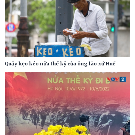
Quầy kẹo kéo nửa thế kỷ của ông lão xứ Huế