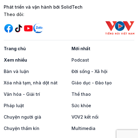
Phát triển và vận hành bởi SolidTech
Mạng xã hội
Theo dõi:
Trang chủ
Mới nhất
Xem nhiều
Podcast
Bàn và luận
Đời sống - Xã hội
Xóa nhà tạm, nhà dột nát
Giáo dục - Đào tạo
Văn hóa - Giải trí
Thể thao
Pháp luật
Sức khỏe
Chuyện người già
VOV2 kết nối
Chuyện thầm kín
Multimedia