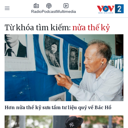
Nhảy đến nội dung
Podcast
Radio
Multimedia
Main navigation
Từ khóa tìm kiếm:
nửa thế kỷ
Hơn nửa thế kỷ sưu tầm tư liệu quý về Bác Hồ