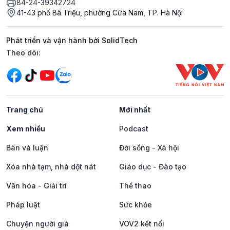
84-24-39342724
41-43 phố Bà Triệu, phường Cửa Nam, TP. Hà Nội
Phát triển và vận hành bởi SolidTech
Mạng xã hội
Theo dõi:
Trang chủ
Mới nhất
Xem nhiều
Podcast
Bàn và luận
Đời sống - Xã hội
Xóa nhà tạm, nhà dột nát
Giáo dục - Đào tạo
Văn hóa - Giải trí
Thể thao
Pháp luật
Sức khỏe
Chuyện người già
VOV2 kết nối