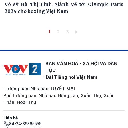
Võ sỹ Hà Thị Linh giành vé tới Olympic Paris
2024 cho boxing Việt Nam
Pagination
Trang hiện thời
Trang
Trang
1
2
3
BAN VĂN HOÁ - XÃ HỘI VÀ DÂN
TỘC
Đài Tiếng nói Việt Nam
Trưởng ban: Nhà báo TUYẾT MAI
Phó trưởng ban: Nhà báo Hồng Lan, Xuân Thọ, Xuân
Thân, Hoài Thu
Liên hệ
84-24-39365555