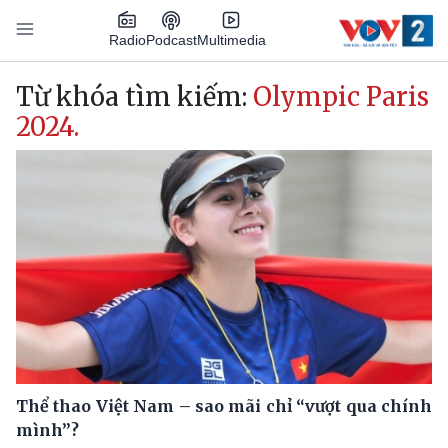
Nhảy đến nội dung
Podcast
Radio
Multimedia
Main navigation
Từ khóa tìm kiếm:
Olympic Paris
2024.
Thể thao Việt Nam – sao mãi chỉ “vượt qua chính
mình”?