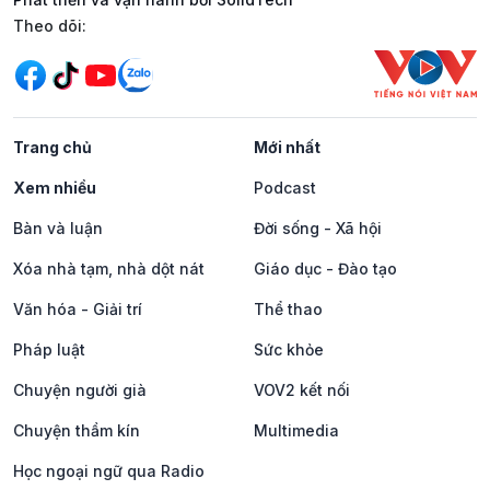
Mạng xã hội
Theo dõi:
Trang chủ
Mới nhất
Xem nhiều
Podcast
Bàn và luận
Đời sống - Xã hội
Xóa nhà tạm, nhà dột nát
Giáo dục - Đào tạo
Văn hóa - Giải trí
Thể thao
Pháp luật
Sức khỏe
Chuyện người già
VOV2 kết nối
Chuyện thầm kín
Multimedia
Học ngoại ngữ qua Radio