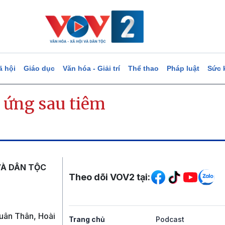
ã hội
Giáo dục
Văn hóa - Giải trí
Thể thao
Pháp luật
Sức 
 ứng sau tiêm
Mạng xã hội
VÀ DÂN TỘC
Theo dõi VOV2 tại:
uân Thân, Hoài
Trang chủ
Podcast