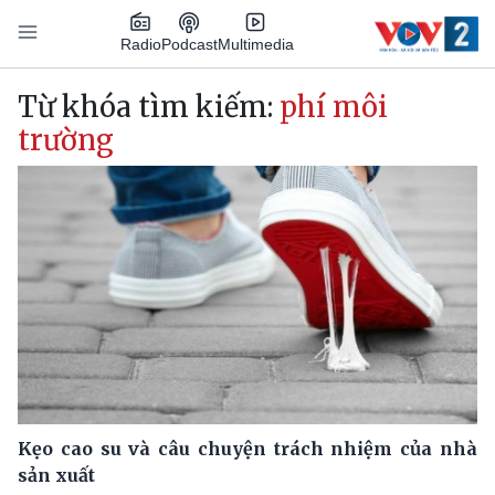
Nhảy đến nội dung
Podcast
Radio
Multimedia
Main navigation
Từ khóa tìm kiếm:
phí môi
trường
Kẹo cao su và câu chuyện trách nhiệm của nhà
sản xuất