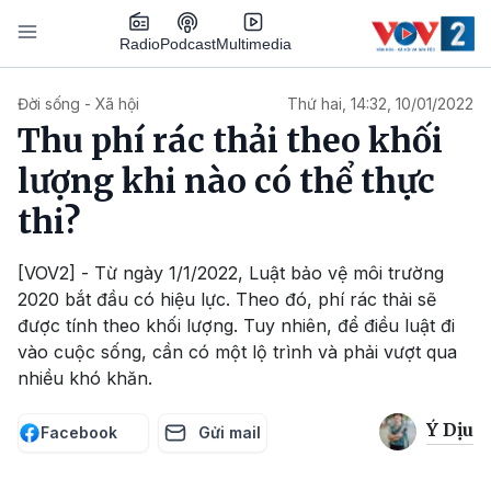
Nhảy đến nội dung
Podcast
Radio
Multimedia
Main navigation
Đời sống - Xã hội
Thứ hai, 14:32, 10/01/2022
Thu phí rác thải theo khối
lượng khi nào có thể thực
thi?
[VOV2] - Từ ngày 1/1/2022, Luật bảo vệ môi trường
2020 bắt đầu có hiệu lực. Theo đó, phí rác thải sẽ
được tính theo khối lượng. Tuy nhiên, để điều luật đi
vào cuộc sống, cần có một lộ trình và phải vượt qua
nhiều khó khăn.
Ý Dịu
Facebook
Gửi mail