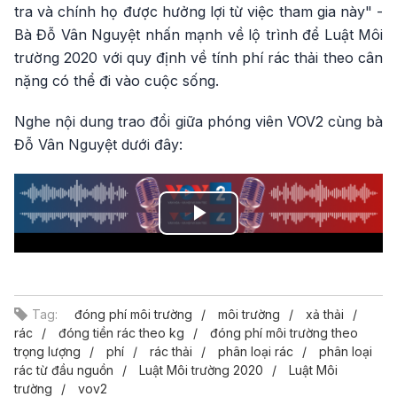
tra và chính họ được hưởng lợi từ việc tham gia này" -
Bà Đỗ Vân Nguyệt nhấn mạnh về lộ trình để Luật Môi
trường 2020 với quy định về tính phí rác thải theo cân
nặng có thể đi vào cuộc sống.
Nghe nội dung trao đổi giữa phóng viên VOV2 cùng bà
Đỗ Vân Nguyệt dưới đây:
Play
Video
Tag:
đóng phí môi trường
môi trường
xả thải
rác
đóng tiền rác theo kg
đóng phí môi trường theo
trọng lượng
phí
rác thải
phân loại rác
phân loại
rác từ đầu nguồn
Luật Môi trường 2020
Luật Môi
trường
vov2