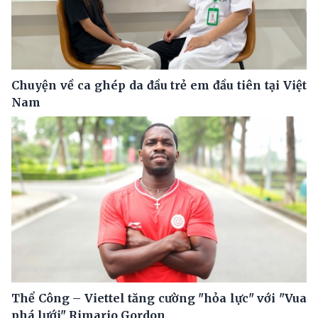
Chuyện về ca ghép da đầu trẻ em đầu tiên tại Việt
Nam
Thể Công – Viettel tăng cường "hỏa lực" với "Vua
phá lưới" Rimario Gordon