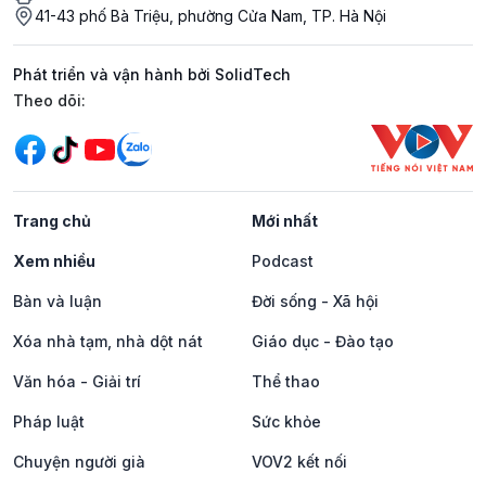
41-43 phố Bà Triệu, phường Cửa Nam, TP. Hà Nội
Phát triển và vận hành bởi SolidTech
Mạng xã hội
Theo dõi:
Trang chủ
Mới nhất
Xem nhiều
Podcast
Bàn và luận
Đời sống - Xã hội
Xóa nhà tạm, nhà dột nát
Giáo dục - Đào tạo
Văn hóa - Giải trí
Thể thao
Pháp luật
Sức khỏe
Chuyện người già
VOV2 kết nối