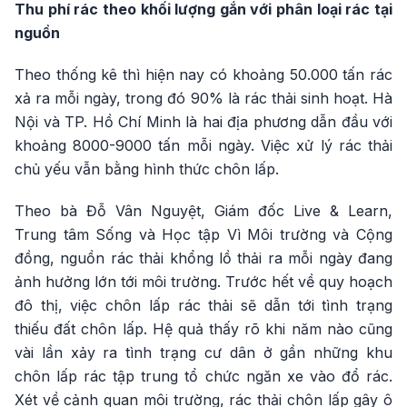
Thu phí rác theo khối lượng gắn với phân loại rác tại
nguồn
Theo thống kê thì hiện nay có khoảng 50.000 tấn rác
xả ra mỗi ngày, trong đó 90% là rác thải sinh hoạt. Hà
Nội và TP. Hồ Chí Minh là hai địa phương dẫn đầu với
khoảng 8000-9000 tấn mỗi ngày. Việc xử lý rác thải
chủ yếu vẫn bằng hình thức chôn lấp.
Theo bà Đỗ Vân Nguyệt, Giám đốc Live & Learn,
Trung tâm Sống và Học tập Vì Môi trường và Cộng
đồng, nguồn rác thải khổng lồ thải ra mỗi ngày đang
ảnh hưởng lớn tới môi trường. Trước hết về quy hoạch
đô thị, việc chôn lấp rác thải sẽ dẫn tới tình trạng
thiếu đất chôn lấp. Hệ quả thấy rõ khi năm nào cũng
vài lần xảy ra tình trạng cư dân ở gần những khu
chôn lấp rác tập trung tổ chức ngăn xe vào đổ rác.
Xét về cảnh quan môi trường, rác thải chôn lấp gây ô