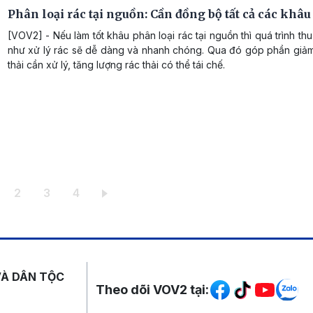
Phân loại rác tại nguồn: Cần đồng bộ tất cả các khâu
[VOV2] - Nếu làm tốt khâu phân loại rác tại nguồn thì quá trình t
như xử lý rác sẽ dễ dàng và nhanh chóng. Qua đó góp phần giảm
thải cần xử lý, tăng lượng rác thải có thể tái chế.
ang hiện thời
Trang
Trang
Trang
2
3
4
Mạng xã hội
VÀ DÂN TỘC
Theo dõi VOV2 tại: