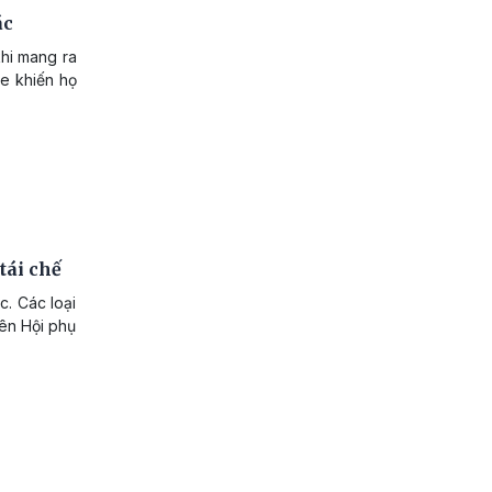
ác
khi mang ra
xe khiến họ
tái chế
c. Các loại
iên Hội phụ