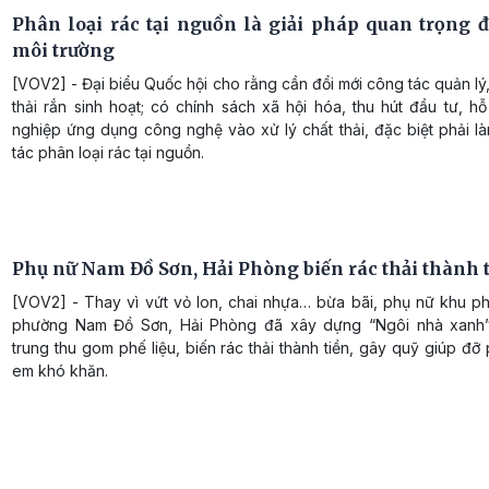
Phân loại rác tại nguồn là giải pháp quan trọng đ
môi trường
[VOV2] - Đại biểu Quốc hội cho rằng cần đổi mới công tác quản lý,
thải rắn sinh hoạt; có chính sách xã hội hóa, thu hút đầu tư, h
nghiệp ứng dụng công nghệ vào xử lý chất thải, đặc biệt phải l
tác phân loại rác tại nguồn.
Phụ nữ Nam Đồ Sơn, Hải Phòng biến rác thải thành t
[VOV2] - Thay vì vứt vỏ lon, chai nhựa… bừa bãi, phụ nữ khu phô
phường Nam Đồ Sơn, Hải Phòng đã xây dựng “Ngôi nhà xanh”
trung thu gom phế liệu, biến rác thải thành tiền, gây quỹ giúp đỡ
em khó khăn.