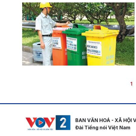
Pagination
Tr
1
BAN VĂN HOÁ - XÃ HỘI 
Đài Tiếng nói Việt Nam