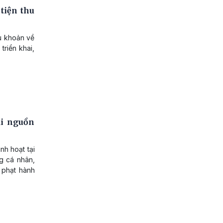
tiện thu
ều khoản về
triển khai,
ại nguồn
nh hoạt tại
g cá nhân,
 phạt hành