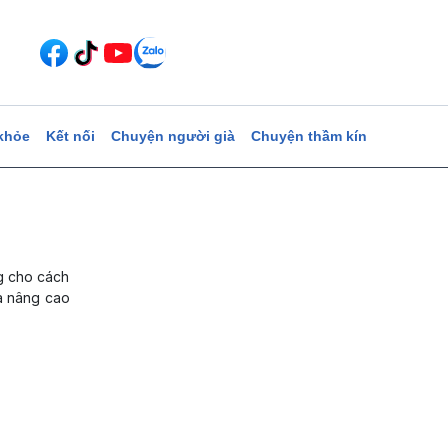
khỏe
Kết nối
Chuyện người già
Chuyện thầm kín
g cho cách
và nâng cao