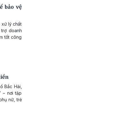
ể bảo vệ
 xử lý chất
ỗ trợ doanh
àm tốt công
iền
́ Bắc Hải,
 – nơi tập
 phụ nữ, trẻ