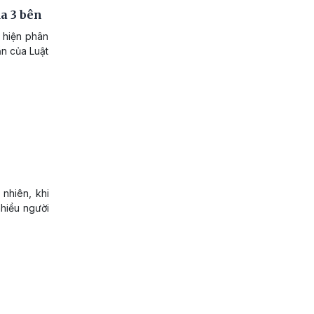
ủa 3 bên
 hiện phân
ần của Luật
 nhiên, khi
nhiều người