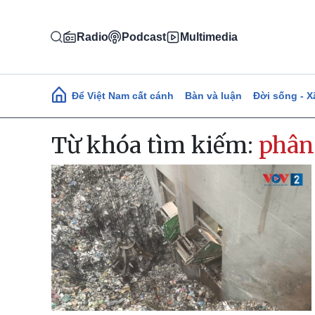
Nhảy đến nội dung
Radio
Podcast
Multimedia
Main navigation
Để Việt Nam cất cánh
Bàn và luận
Đời sống - X
Từ khóa tìm kiếm:
phân 