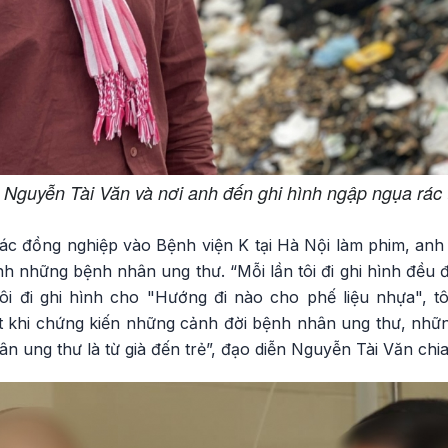
 Nguyễn Tài Văn và nơi anh đến ghi hình ngập ngụa rác 
ác đồng nghiệp vào Bệnh viện K tại Hà Nội làm phim, a
nh những bệnh nhân ung thư. “Mỗi lần tôi đi ghi hình đều đ
ôi đi ghi hình cho "Hướng đi nào cho phế liệu nhựa", tô
khi chứng kiến những cảnh đời bệnh nhân ung thư, nhữn
n ung thư là từ già đến trẻ”, đạo diễn Nguyễn Tài Văn chia