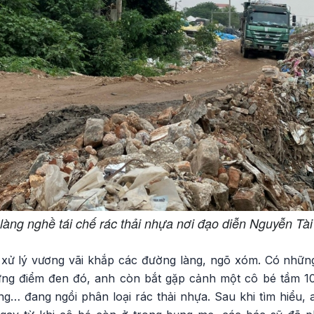
làng nghề tái chế rác thải nhựa nơi đạo diễn Nguyễn Tài
xử lý vương vãi khắp các đường làng, ngõ xóm. Có những
ng điểm đen đó, anh còn bắt gặp cảnh một cô bé tầm 10 t
g… đang ngồi phân loại rác thải nhựa. Sau khi tìm hiểu, a