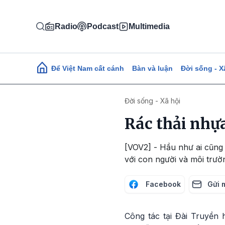
Nhảy đến nội dung
Radio
Podcast
Multimedia
Main navigation
Để Việt Nam cất cánh
Bàn và luận
Đời sống - X
Đời sống - Xã hội
Rác thải nhự
[VOV2] - Hầu như ai cũng b
với con người và môi trườ
Facebook
Gửi 
Công tác tại Đài Truyền 