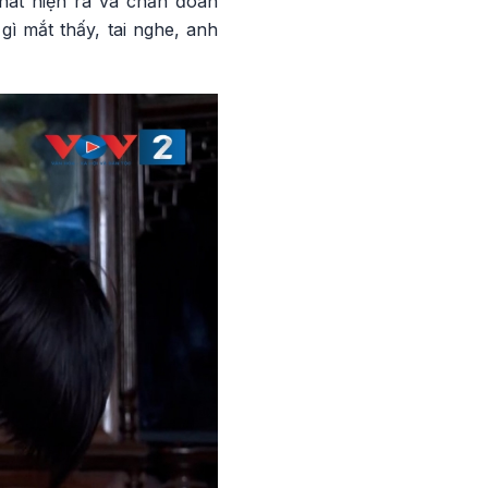
hát hiện ra và chẩn đoán
ì mắt thấy, tai nghe, anh