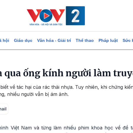
ã hội
Giáo dục
Văn hóa - Giải trí
Thể thao
Pháp luật
Sức 
a qua ống kính người làm tru
iết về tác hại của rác thải nhựa. Tuy nhiên, khi chứng kiế
ng, nhiều người vẫn bị ám ảnh.
mail
hình Việt Nam và từng làm nhiều phim khoa học về đề tà