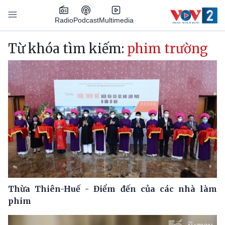
Nhảy đến nội dung
Podcast
Radio
Multimedia
Main navigation
Từ khóa tìm kiếm:
phim trường
Thừa Thiên-Huế - Điểm đến của các nhà làm
phim