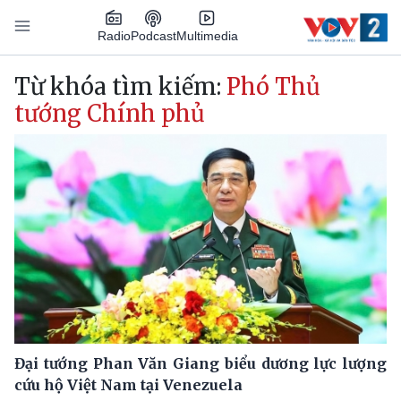
Nhảy đến nội dung
Podcast
Radio
Multimedia
Main navigation
Từ khóa tìm kiếm:
Phó Thủ
tướng Chính phủ
Đại tướng Phan Văn Giang biểu dương lực lượng
cứu hộ Việt Nam tại Venezuela