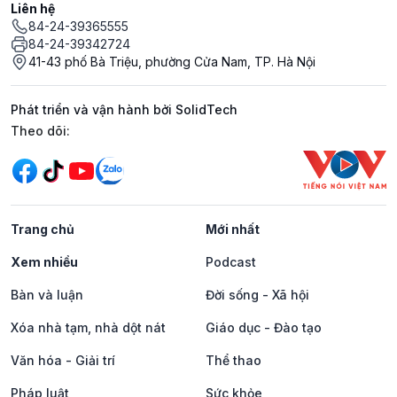
Liên hệ
84-24-39365555
84-24-39342724
41-43 phố Bà Triệu, phường Cửa Nam, TP. Hà Nội
Phát triển và vận hành bởi SolidTech
Mạng xã hội
Theo dõi:
Trang chủ
Mới nhất
Xem nhiều
Podcast
Bàn và luận
Đời sống - Xã hội
Xóa nhà tạm, nhà dột nát
Giáo dục - Đào tạo
Văn hóa - Giải trí
Thể thao
Pháp luật
Sức khỏe