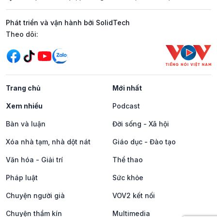
Phát triển và vận hành bởi SolidTech
Mạng xã hội
Theo dõi:
Trang chủ
Mới nhất
Xem nhiều
Podcast
Bàn và luận
Đời sống - Xã hội
Xóa nhà tạm, nhà dột nát
Giáo dục - Đào tạo
Văn hóa - Giải trí
Thể thao
Pháp luật
Sức khỏe
Chuyện người già
VOV2 kết nối
Chuyện thầm kín
Multimedia