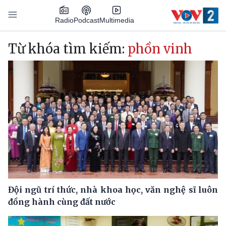
Nhảy đến nội dung
Podcast
Radio
Multimedia
Main navigation
Từ khóa tìm kiếm:
phồn vinh
Đội ngũ trí thức, nhà khoa học, văn nghệ sĩ luôn
đồng hành cùng đất nước