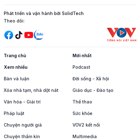
Phát triển và vận hành bởi SolidTech
Mạng xã hội
Theo dõi:
Trang chủ
Mới nhất
Xem nhiều
Podcast
Bàn và luận
Đời sống - Xã hội
Xóa nhà tạm, nhà dột nát
Giáo dục - Đào tạo
Văn hóa - Giải trí
Thể thao
Pháp luật
Sức khỏe
Chuyện người già
VOV2 kết nối
Chuyện thầm kín
Multimedia