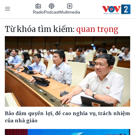
Nhảy đến nội dung
Podcast
Radio
Multimedia
Main navigation
Từ khóa tìm kiếm:
quan trọng
Bảo đảm quyền lợi, đề cao nghĩa vụ, trách nhiệm
của nhà giáo