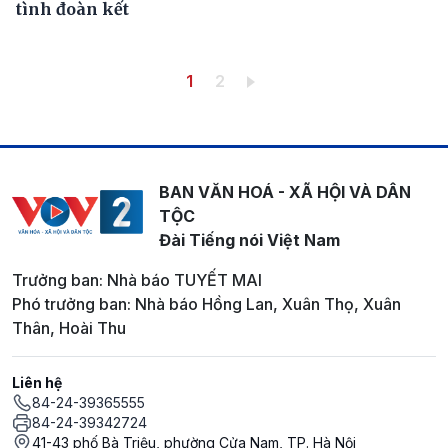
tình đoàn kết
Pagination
Trang hiện thời
Trang
1
2
BAN VĂN HOÁ - XÃ HỘI VÀ DÂN
TỘC
Đài Tiếng nói Việt Nam
Trưởng ban: Nhà báo TUYẾT MAI
Phó trưởng ban: Nhà báo Hồng Lan, Xuân Thọ, Xuân
Thân, Hoài Thu
Liên hệ
84-24-39365555
84-24-39342724
41-43 phố Bà Triệu, phường Cửa Nam, TP. Hà Nội