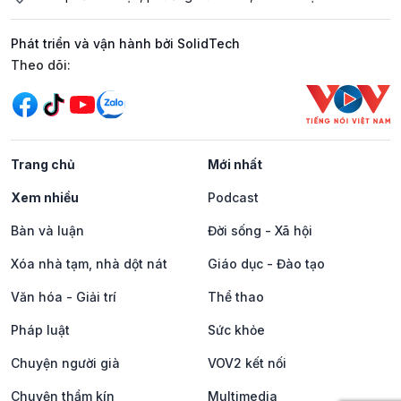
Phát triển và vận hành bởi SolidTech
Mạng xã hội
Theo dõi:
Trang chủ
Mới nhất
Xem nhiều
Podcast
Bàn và luận
Đời sống - Xã hội
Xóa nhà tạm, nhà dột nát
Giáo dục - Đào tạo
Văn hóa - Giải trí
Thể thao
Pháp luật
Sức khỏe
Chuyện người già
VOV2 kết nối
Chuyện thầm kín
Multimedia