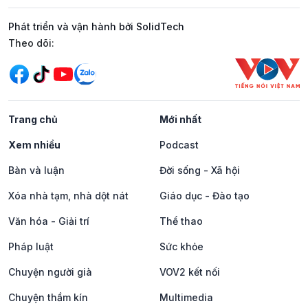
Phát triển và vận hành bởi SolidTech
Mạng xã hội
Theo dõi:
Trang chủ
Mới nhất
Xem nhiều
Podcast
Bàn và luận
Đời sống - Xã hội
Xóa nhà tạm, nhà dột nát
Giáo dục - Đào tạo
Văn hóa - Giải trí
Thể thao
Pháp luật
Sức khỏe
Chuyện người già
VOV2 kết nối
Chuyện thầm kín
Multimedia