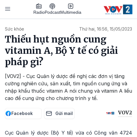
Nhảy đến nội dung
Podcast
Radio
Multimedia
Main navigation
Sức khỏe
Thứ hai, 16:56, 15/05/2023
Thiếu hụt nguồn cung
vitamin A, Bộ Y tế có giải
pháp gì?
[VOV2] - Cục Quản lý dược đề nghị các đơn vị tăng
cường nghiên cứu, sản xuất, tìm nguồn cung ứng và
nhập khẩu thuốc vitamin A nói chung và vitamin A liều
cao để cung ứng cho chương trình y tế.
VOV2
Facebook
Gửi mail
Cục Quản lý dược (Bộ Y tế) vừa có Công văn 4724