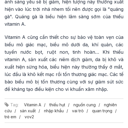
ánh sáng yếu sẽ bị giảm, hiện tượng này thường xuất
hiện vào lúc trời nhá nhem tối nên được gọi là "quáng
gà". Quáng gà là biểu hiện lâm sàng sớm của thiếu
vitamin A.
Vitamin A cũng cần thiết cho sự bảo vệ toàn vẹn của
biểu mô giác mạc, biểu mô dưới da, khí quản, các
tuyến nước bọt, ruột non, tinh hoàn… Khi thiếu
vitamin A, sản xuất các niêm dịch giảm, da bị khô và
xuất hiện sừng hóa, biểu hiện này thường thấy ở mắt,
lúc đầu là khô kết mạc rồi tổn thương giác mạc. Các tế
bào biểu mô bị tổn thương cùng với sự giảm sút sức
đề kháng tạo điều kiện cho vi khuẩn xâm nhập.
Tag:
Vitamin A
thiếu hụt
nguồn cung
nghiên
cứu
sản xuất
nhập khẩu
vai trò
quan trọng
trẻ em
vov2