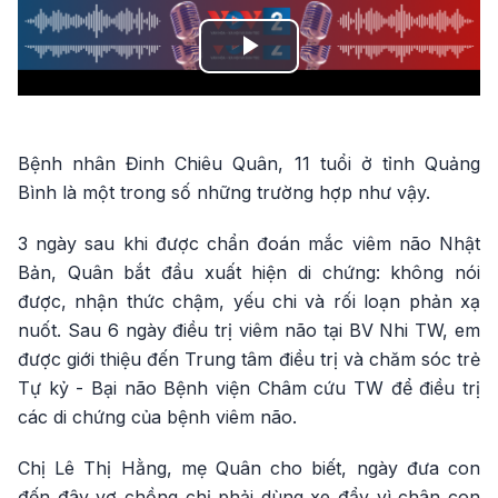
Play
Video
Bệnh nhân Đinh Chiêu Quân, 11 tuổi ở tỉnh Quảng
Bình là một trong số những trường hợp như vậy.
3 ngày sau khi được chẩn đoán mắc viêm não Nhật
Bản, Quân bắt đầu xuất hiện di chứng: không nói
được, nhận thức chậm, yếu chi và rối loạn phản xạ
nuốt. Sau 6 ngày điều trị viêm não tại BV Nhi TW, em
được giới thiệu đến Trung tâm điều trị và chăm sóc trẻ
Tự kỷ - Bại não Bệnh viện Châm cứu TW để điều trị
các di chứng của bệnh viêm não.
Chị Lê Thị Hằng, mẹ Quân cho biết, ngày đưa con
đến đây vợ chồng chị phải dùng xe đẩy vì chân con