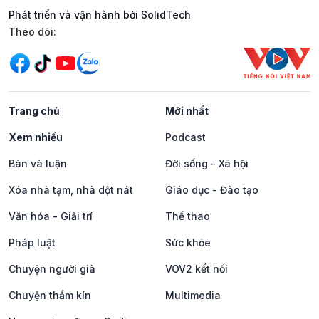
Phát triển và vận hành bởi SolidTech
Mạng xã hội
Theo dõi:
Trang chủ
Mới nhất
Xem nhiều
Podcast
Bàn và luận
Đời sống - Xã hội
Xóa nhà tạm, nhà dột nát
Giáo dục - Đào tạo
Văn hóa - Giải trí
Thể thao
Pháp luật
Sức khỏe
Chuyện người già
VOV2 kết nối
Chuyện thầm kín
Multimedia