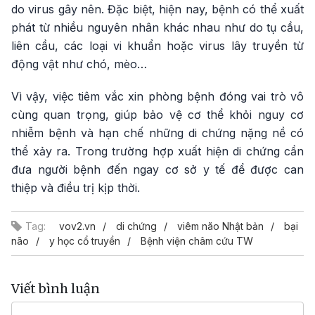
do virus gây nên. Đặc biệt, hiện nay, bệnh có thể xuất
phát từ nhiều nguyên nhân khác nhau như do tụ cầu,
liên cầu, các loại vi khuẩn hoặc virus lây truyền từ
động vật như chó, mèo…
Vì vậy, việc tiêm vắc xin phòng bệnh đóng vai trò vô
cùng quan trọng, giúp bảo vệ cơ thể khỏi nguy cơ
nhiễm bệnh và hạn chế những di chứng nặng nề có
thể xảy ra. Trong trường hợp xuất hiện di chứng cần
đưa người bệnh đến ngay cơ sở y tế để được can
thiệp và điều trị kịp thời.
Tag:
vov2.vn
di chứng
viêm não Nhật bản
bại
não
y học cổ truyền
Bệnh viện châm cứu TW
Viết bình luận