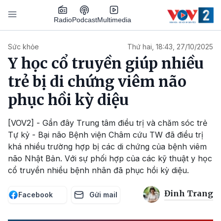
Nhảy đến nội dung
Podcast
Radio
Multimedia
Main navigation
Sức khỏe
Thứ hai, 18:43, 27/10/2025
Y học cổ truyền giúp nhiều
trẻ bị di chứng viêm não
phục hồi kỳ diệu
[VOV2] - Gần đây Trung tâm điều trị và chăm sóc trẻ
Tự kỷ - Bại não Bệnh viện Châm cứu TW đã điều trị
khá nhiều trường hợp bị các di chứng của bệnh viêm
não Nhật Bản. Với sự phối hợp của các kỹ thuật y học
cổ truyền nhiều bệnh nhân đã phục hồi kỳ diệu.
Đinh Trang
Facebook
Gửi mail