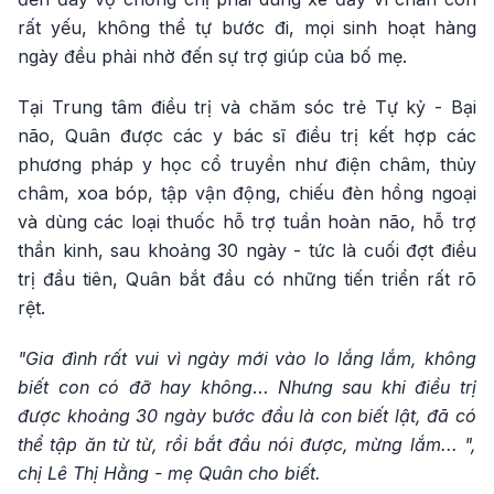
rất yếu, không thể tự bước đi, mọi sinh hoạt hàng
ngày đều phải nhờ đến sự trợ giúp của bố mẹ.
Tại Trung tâm điều trị và chăm sóc trẻ Tự kỷ - Bại
não, Quân được các y bác sĩ điều trị kết hợp các
phương pháp y học cổ truyền như điện châm, thủy
châm, xoa bóp, tập vận động, chiếu đèn hồng ngoại
và dùng các loại thuốc hỗ trợ tuần hoàn não, hỗ trợ
thần kinh, sau khoảng 30 ngày - tức là cuối đợt điều
trị đầu tiên, Quân bắt đầu có những tiến triển rất rõ
rệt.
"Gia đình rất vui vì ngày mới vào lo lắng lắm, không
biết con có đỡ hay không
…
Nhưng sau khi điều trị
được khoảng 30 ngày
b
ước đầu là con biết lật, đã có
thể tập ăn từ từ, rồi bắt đầu nói được, mừng lắm... ",
chị Lê Thị Hằng - mẹ Quân cho biết.