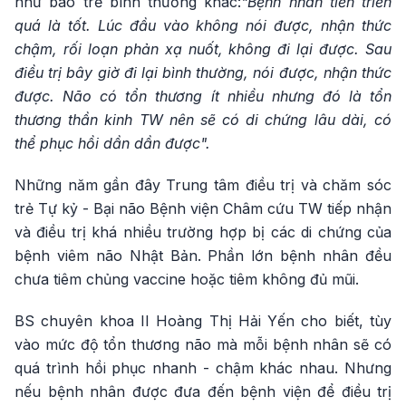
như bao trẻ bình thường khác:
"Bệnh nhân tiến triển
quá là tốt. Lúc đầu vào không nói được, nhận thức
chậm, rối loạn phản xạ nuốt, không đi lại được. Sau
điều trị bây giờ đi lại bình thường, nói được, nhận thức
được. Não có tổn thương ít nhiều nhưng đó là tổn
thương thần kinh TW nên sẽ có di chứng lâu dài, có
thể phục hồi dần dần được".
Những năm gần đây Trung tâm điều trị và chăm sóc
trẻ Tự kỷ - Bại não Bệnh viện Châm cứu TW tiếp nhận
và điều trị khá nhiều trường hợp bị các di chứng của
bệnh viêm não Nhật Bản. Phần lớn bệnh nhân đều
chưa tiêm chủng vaccine hoặc tiêm không đủ mũi.
BS chuyên khoa II Hoàng Thị Hải Yến cho biết, tùy
vào mức độ tổn thương não mà mỗi bệnh nhân sẽ có
quá trình hồi phục nhanh - chậm khác nhau. Nhưng
nếu bệnh nhân được đưa đến bệnh viện để điều trị