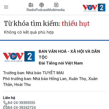
Nhảy đến nội dung
Podcast
Radio
Multimedia
Main navigation
Từ khóa tìm kiếm:
thiếu hụt
Không có kết quả phù hợp
BAN VĂN HOÁ - XÃ HỘI VÀ DÂN
TỘC
Đài Tiếng nói Việt Nam
Trưởng ban: Nhà báo TUYẾT MAI
Phó trưởng ban: Nhà báo Hồng Lan, Xuân Thọ, Xuân
Thân, Hoài Thu
Liên hệ
84-24-39365555
84-24-39342724