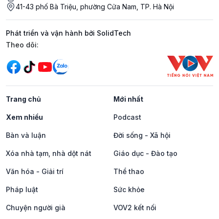
41-43 phố Bà Triệu, phường Cửa Nam, TP. Hà Nội
Phát triển và vận hành bởi SolidTech
Mạng xã hội
Theo dõi:
Trang chủ
Mới nhất
Xem nhiều
Podcast
Bàn và luận
Đời sống - Xã hội
Xóa nhà tạm, nhà dột nát
Giáo dục - Đào tạo
Văn hóa - Giải trí
Thể thao
Pháp luật
Sức khỏe
Chuyện người già
VOV2 kết nối