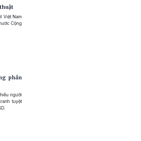
thuật
t Việt Nam
h nước Cộng
ằng phần
hiều người
ranh tuyệt
SD.