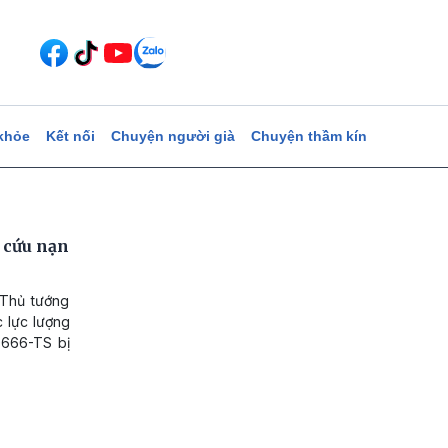
khỏe
Kết nối
Chuyện người già
Chuyện thầm kín
 cứu nạn
 Thủ tướng
 lực lượng
90666-TS bị