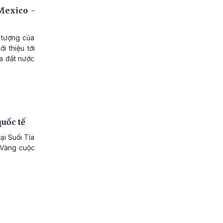
Mexico -
 tượng của
i thiệu tới
a đất nước
uốc tế
ại Suối Tía
 Vàng cuộc