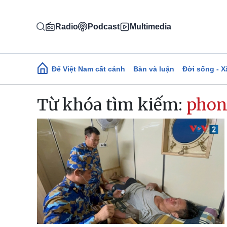
Nhảy đến nội dung
Radio
Podcast
Multimedia
Main navigation
Để Việt Nam cất cánh
Bàn và luận
Đời sống - X
Từ khóa tìm kiếm:
phon