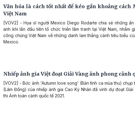
Văn hóa là cách tốt nhất để kéo gần khoảng cách 
Việt Nam
[VOV2] - Họa sĩ người Mexico Diego Rodarte chia sẻ những ấn
anh khi lần đầu tiên tổ chức triển lãm tranh tại Việt Nam, nhằm giớ
công chúng Việt Nam về những danh lam thắng cảnh tiêu biểu củ
Mexico.
Nhiếp ảnh gia Việt đoạt Giải Vàng ảnh phong cảnh q
[VOV2] - Bức ảnh 'Autumn love song' (Bản tình ca mùa thu) chụp t
(Lâm Đồng) của nhiếp ảnh gia Cao Kỳ Nhân đã vinh dự đoạt Giải
thi Ảnh toàn cảnh quốc tế 2021.