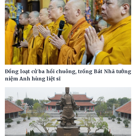
Đồng loạt cử ba hồi chuông, trống Bát Nhã tưởng
niệm Anh hùng liệt sĩ