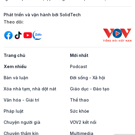
Phát triển và vận hành bởi SolidTech
Mạng xã hội
Theo dõi:
Trang chủ
Mới nhất
Xem nhiều
Podcast
Bàn và luận
Đời sống - Xã hội
Xóa nhà tạm, nhà dột nát
Giáo dục - Đào tạo
Văn hóa - Giải trí
Thể thao
Pháp luật
Sức khỏe
Chuyện người già
VOV2 kết nối
Chuyện thầm kín
Multimedia