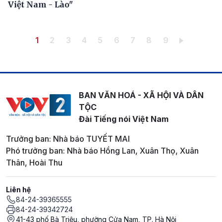
Việt Nam - Lào"
Pagination
Trang hiện thời
Trang
Trang
Trang
Trang
Trang
Trang
Trang
Trang
1
2
3
4
5
6
7
8
9
BAN VĂN HOÁ - XÃ HỘI VÀ DÂN
TỘC
Đài Tiếng nói Việt Nam
Trưởng ban: Nhà báo TUYẾT MAI
Phó trưởng ban: Nhà báo Hồng Lan, Xuân Thọ, Xuân
Thân, Hoài Thu
Liên hệ
84-24-39365555
84-24-39342724
41-43 phố Bà Triệu, phường Cửa Nam, TP. Hà Nội