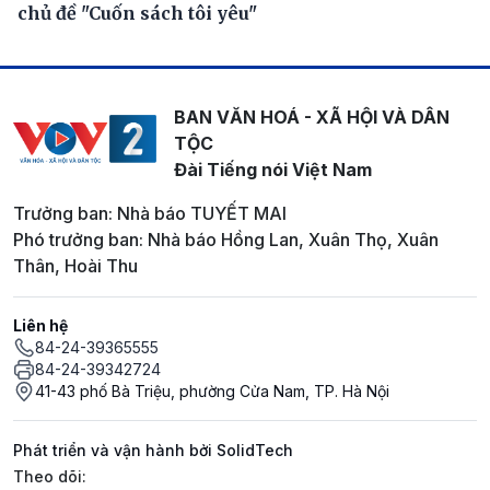
chủ đề "Cuốn sách tôi yêu"
BAN VĂN HOÁ - XÃ HỘI VÀ DÂN
TỘC
Đài Tiếng nói Việt Nam
Trưởng ban: Nhà báo TUYẾT MAI
Phó trưởng ban: Nhà báo Hồng Lan, Xuân Thọ, Xuân
Thân, Hoài Thu
Liên hệ
84-24-39365555
84-24-39342724
41-43 phố Bà Triệu, phường Cửa Nam, TP. Hà Nội
Phát triển và vận hành bởi SolidTech
Mạng xã hội
Theo dõi: