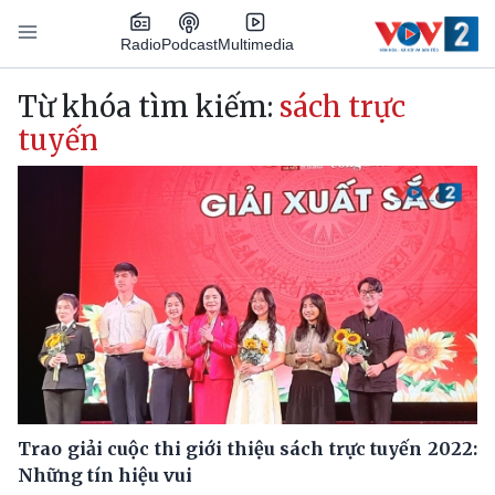
Nhảy đến nội dung
Podcast
Radio
Multimedia
Main navigation
Từ khóa tìm kiếm:
sách trực
tuyến
Trao giải cuộc thi giới thiệu sách trực tuyến 2022:
Những tín hiệu vui