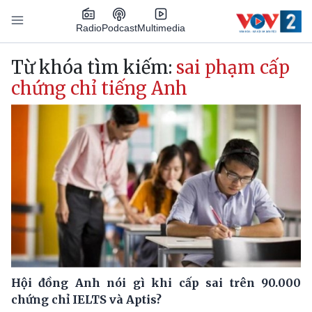
Nhảy đến nội dung
Podcast
Radio
Multimedia
Main navigation
Từ khóa tìm kiếm:
sai phạm cấp
chứng chỉ tiếng Anh
Hội đồng Anh nói gì khi cấp sai trên 90.000
chứng chỉ IELTS và Aptis?