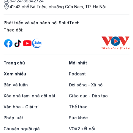
84-24-39342724
41-43 phố Bà Triệu, phường Cửa Nam, TP. Hà Nội
Phát triển và vận hành bởi SolidTech
Mạng xã hội
Theo dõi:
Trang chủ
Mới nhất
Xem nhiều
Podcast
Bàn và luận
Đời sống - Xã hội
Xóa nhà tạm, nhà dột nát
Giáo dục - Đào tạo
Văn hóa - Giải trí
Thể thao
Pháp luật
Sức khỏe
Chuyện người già
VOV2 kết nối