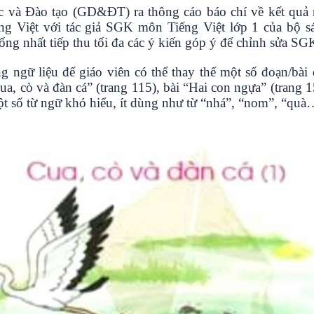
 và Đào tạo (GD&ĐT) ra thông cáo báo chí về kết quả rà
g Việt với tác giả SGK môn Tiếng Việt lớp 1 của bộ 
hống nhất tiếp thu tối đa các ý kiến góp ý để chỉnh sửa S
ng ngữ liệu để giáo viên có thể thay thế một số đoạn/bà
ua, cò và đàn cá” (trang 115), bài “Hai con ngựa” (trang 1
ột số từ ngữ khó hiểu, ít dùng như từ “nhá”, “nom”, “qu