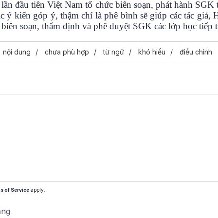
 lần đầu tiên Việt Nam tổ chức biên soạn, phát hành SGK 
c ý kiến góp ý, thậm chí là phê bình sẽ giúp các tác giả
iên soạn, thẩm định và phê duyệt SGK các lớp học tiếp t
nội dung
chưa phù hợp
từ ngữ
khó hiểu
điều chỉnh
s of Service
apply.
ăng