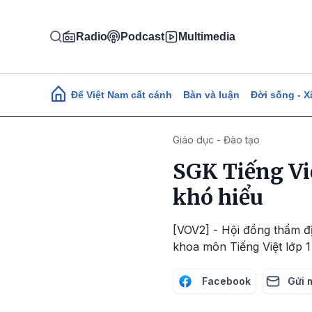
Nhảy đến nội dung
Radio
Podcast
Multimedia
Main navigation
Để Việt Nam cất cánh
Bàn và luận
Đời sống - X
Giáo dục - Đào tạo
SGK Tiếng Việ
khó hiểu
[VOV2] - Hội đồng thẩm đị
khoa môn Tiếng Việt lớp 1
Facebook
Gửi 