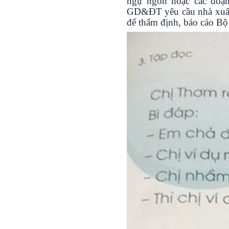
ngụ ngôn hoặc các đoạn
GD&ĐT yêu cầu nhà xuất 
để thẩm định, báo cáo B