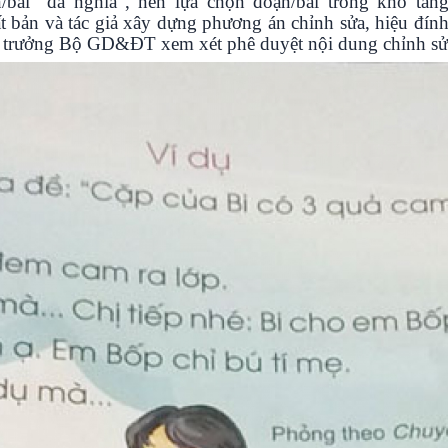
/bài “đa nghĩa”, nên lựa chọn đoạn/bài trong kho tà
bản và tác giả xây dựng phương án chỉnh sửa, hiệu đính
ộ trưởng Bộ GD&ĐT xem xét phê duyệt nội dung chỉnh sử