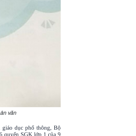
hân văn
K giáo dục phổ thông, Bộ
46 quyển SGK lớp 1 của 9