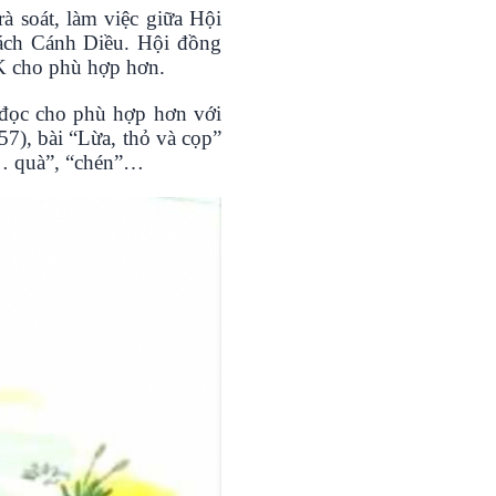
 soát, làm việc giữa Hội
sách Cánh Diều. Hội đồng
GK cho phù hợp hơn.
i đọc cho phù hợp hơn với
57), bài “Lừa, thỏ và cọp”
à… quà”, “chén”…