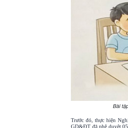
Bài tậ
Trước đó, thực hiện Ngh
GD&ĐT đã phê duyệt 05 b