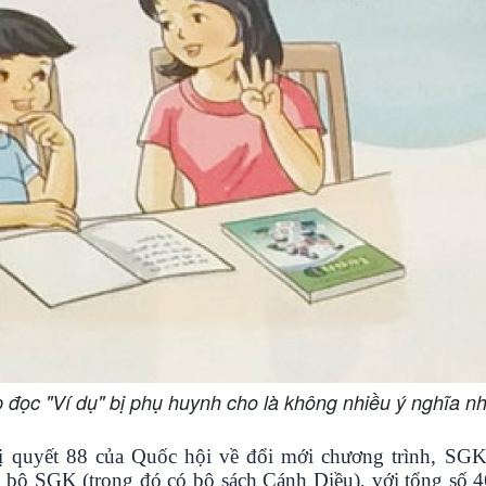
p đọc "Ví dụ" bị phụ huynh cho là không nhiều ý nghĩa n
ị quyết 88 của Quốc hội về đổi mới chương trình, SG
ộ SGK (trong đó có bộ sách Cánh Diều), với tổng số 