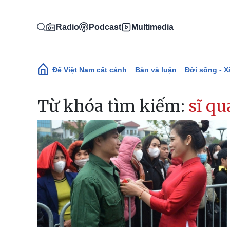
Nhảy đến nội dung
Radio
Podcast
Multimedia
Main navigation
Để Việt Nam cất cánh
Bàn và luận
Đời sống - X
Từ khóa tìm kiếm:
sĩ qu