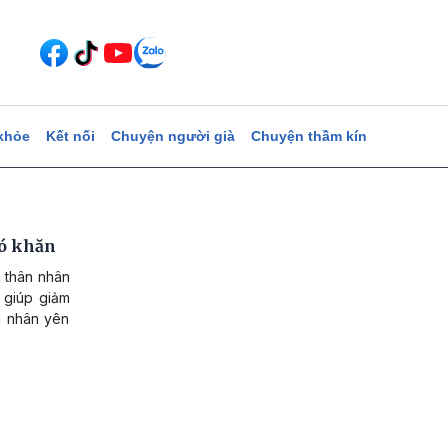
khỏe
Kết nối
Chuyện người già
Chuyện thầm kín
hó khăn
 thân nhân
y giúp giảm
n nhân yên