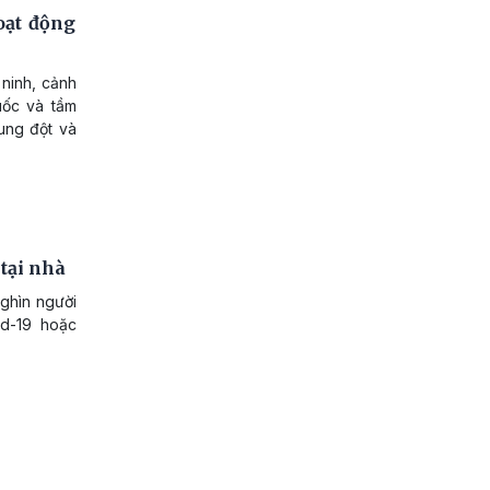
oạt động
 ninh, cảnh
uốc và tầm
xung đột và
 tại nhà
nghìn người
id-19 hoặc