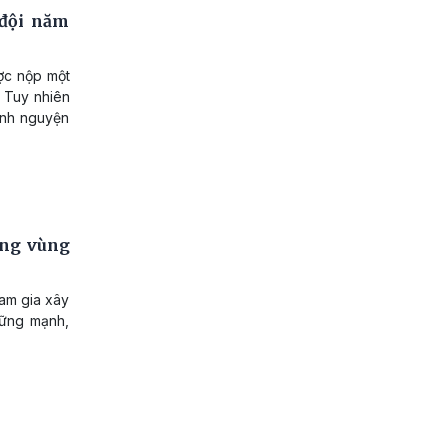
 đội năm
ợc nộp một
. Tuy nhiên
ỉnh nguyện
ững vùng
am gia xây
vững mạnh,