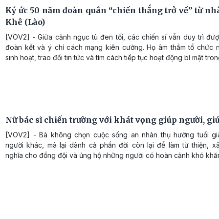
Ký ức 50 năm đoàn quân “chiến thắng trở về” từ nh
Khê (Lào)
[VOV2] - Giữa cảnh ngục tù đen tối, các chiến sĩ vẫn duy trì đượ
đoàn kết và ý chí cách mạng kiên cường. Họ âm thầm tổ chức 
sinh hoạt, trao đổi tin tức và tìm cách tiếp tục hoạt động bí mật tron
Nữ bác sĩ chiến trường với khát vọng giúp người, gi
[VOV2] - Bà không chọn cuộc sống an nhàn thụ hưởng tuổi g
người khác, mà lại dành cả phần đời còn lại để làm từ thiện, x
nghĩa cho đồng đội và ủng hộ những người có hoàn cảnh khó khă