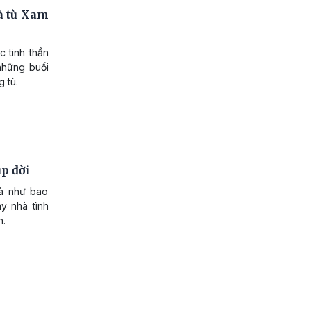
à tù Xam
c tinh thần
những buổi
g tù.
úp đời
ià như bao
ây nhà tình
n.