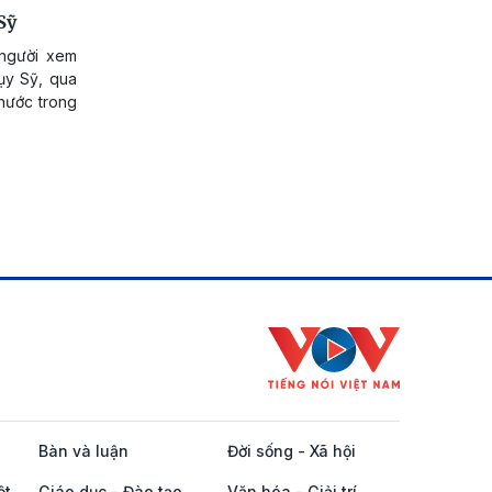
Sỹ
người xem
ụy Sỹ, qua
 nước trong
Bàn và luận
Đời sống - Xã hội
ột
Giáo dục - Đào tạo
Văn hóa - Giải trí