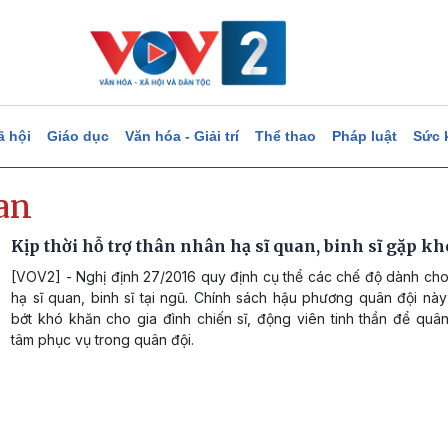
ã hội
Giáo dục
Văn hóa - Giải trí
Thể thao
Pháp luật
Sức 
an
Kịp thời hỗ trợ thân nhân hạ sĩ quan, binh sĩ gặp k
[VOV2] - Nghị định 27/2016 quy định cụ thể các chế độ dành cho
hạ sĩ quan, binh sĩ tại ngũ. Chính sách hậu phương quân đội nà
bớt khó khăn cho gia đình chiến sĩ, động viên tinh thần để quâ
tâm phục vụ trong quân đội.