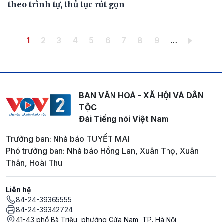
theo trình tự, thủ tục rút gọn
Pagination
Trang hiện thời
Trang
Trang
Trang
Trang
Trang
Trang
Trang
Trang
1
2
3
4
5
6
7
8
9
…
BAN VĂN HOÁ - XÃ HỘI VÀ DÂN
TỘC
Đài Tiếng nói Việt Nam
Trưởng ban: Nhà báo TUYẾT MAI
Phó trưởng ban: Nhà báo Hồng Lan, Xuân Thọ, Xuân
Thân, Hoài Thu
Liên hệ
84-24-39365555
84-24-39342724
41-43 phố Bà Triệu, phường Cửa Nam, TP. Hà Nội