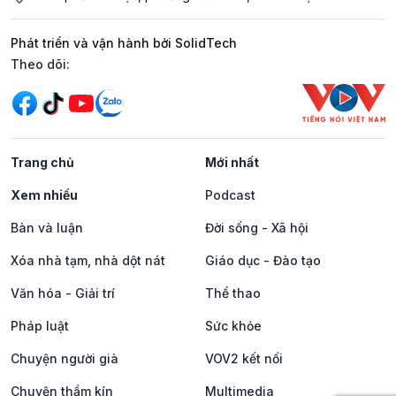
Phát triển và vận hành bởi SolidTech
Mạng xã hội
Theo dõi:
Trang chủ
Mới nhất
Xem nhiều
Podcast
Bàn và luận
Đời sống - Xã hội
Xóa nhà tạm, nhà dột nát
Giáo dục - Đào tạo
Văn hóa - Giải trí
Thể thao
Pháp luật
Sức khỏe
Chuyện người già
VOV2 kết nối
Chuyện thầm kín
Multimedia