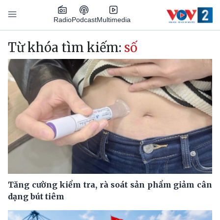
Nhảy đến nội dung
Podcast
Radio
Multimedia
Main navigation
Từ khóa tìm kiếm:
số
Tăng cường kiểm tra, rà soát sản phẩm giảm cân
dạng bút tiêm