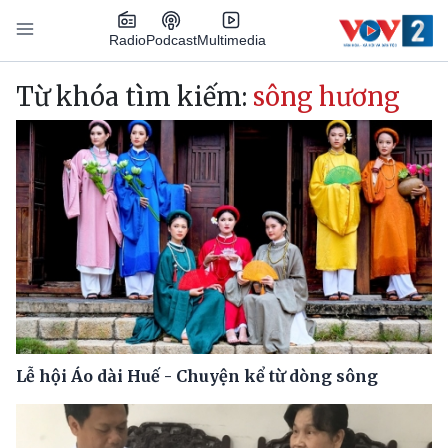
Nhảy đến nội dung
Podcast
Radio
Multimedia
Main navigation
Từ khóa tìm kiếm:
sông hương
Lễ hội Áo dài Huế - Chuyện kể từ dòng sông