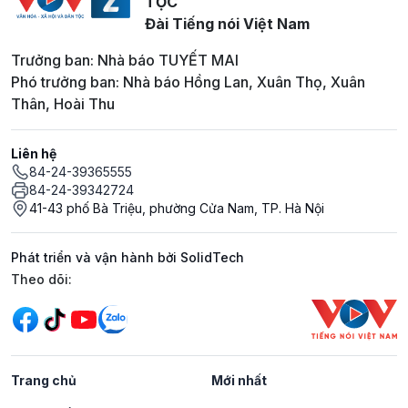
TỘC
Đài Tiếng nói Việt Nam
Trưởng ban: Nhà báo TUYẾT MAI
Phó trưởng ban: Nhà báo Hồng Lan, Xuân Thọ, Xuân
Thân, Hoài Thu
Liên hệ
84-24-39365555
84-24-39342724
41-43 phố Bà Triệu, phường Cửa Nam, TP. Hà Nội
Phát triển và vận hành bởi SolidTech
Mạng xã hội
Theo dõi:
Trang chủ
Mới nhất