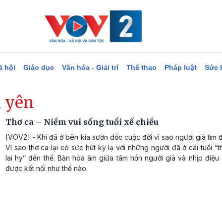
ã hội
Giáo dục
Văn hóa - Giải trí
Thể thao
Pháp luật
Sức 
n yên
Thơ ca – Niềm vui sống tuổi xế chiều
[VOV2] - Khi đã ở bên kia sườn dốc cuộc đời vì sao người già tìm 
Vì sao thơ ca lại có sức hút kỳ lạ với những người đã ở cái tuổi “t
lai hy” đến thế. Bản hòa âm giữa tâm hồn người già và nhịp điệu
được kết nối như thế nào