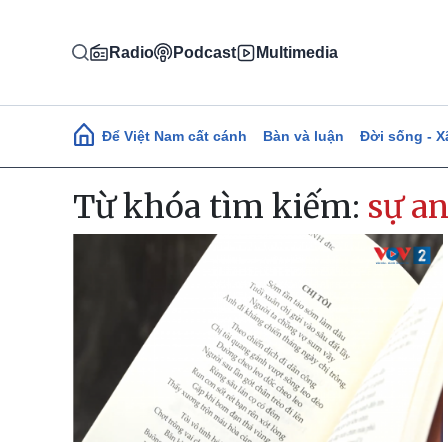
Nhảy đến nội dung
Radio
Podcast
Multimedia
Main navigation
Để Việt Nam cất cánh
Bàn và luận
Đời sống - X
Từ khóa tìm kiếm:
sự a