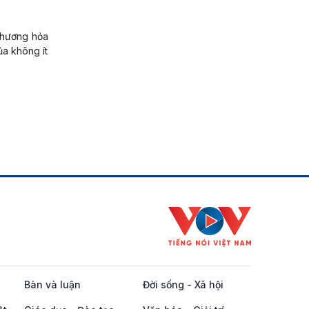
t hương hỏa
ủa không ít
Bàn và luận
Đời sống - Xã hội