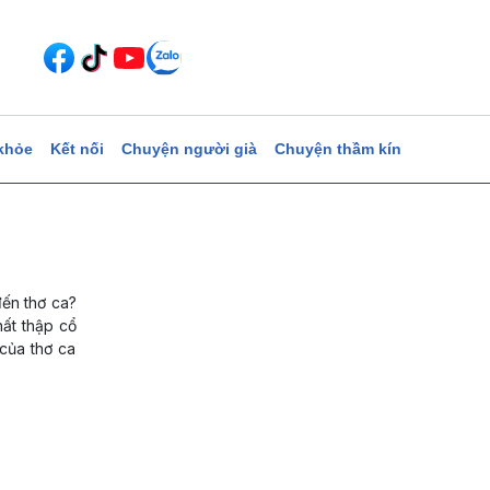
khỏe
Kết nối
Chuyện người già
Chuyện thầm kín
đến thơ ca?
hất thập cổ
 của thơ ca