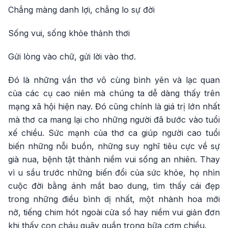
Chẳng màng danh lợi, chẳng lo sự đời
Sống vui, sống khỏe thảnh thơi
Gửi lòng vào chữ, gửi lời vào thơ.
Đó là những vần thơ vô cùng bình yên và lạc quan
của các cụ cao niên mà chúng ta dễ dàng thấy trên
mạng xã hội hiện nay. Đó cũng chính là giá trị lớn nhất
mà thơ ca mang lại cho những người đã bước vào tuổi
xế chiều. Sức mạnh của thơ ca giúp người cao tuổi
biến những nỗi buồn, những suy nghĩ tiêu cực về sự
già nua, bệnh tật thành niềm vui sống an nhiên. Thay
vì u sầu trước những biến đổi của sức khỏe, họ nhìn
cuộc đời bằng ánh mắt bao dung, tìm thấy cái đẹp
trong những điều bình dị nhất, một nhành hoa mới
nở, tiếng chim hót ngoài cửa sổ hay niềm vui giản đơn
khi thấy con cháu quây quần trong bữa cơm chiều.