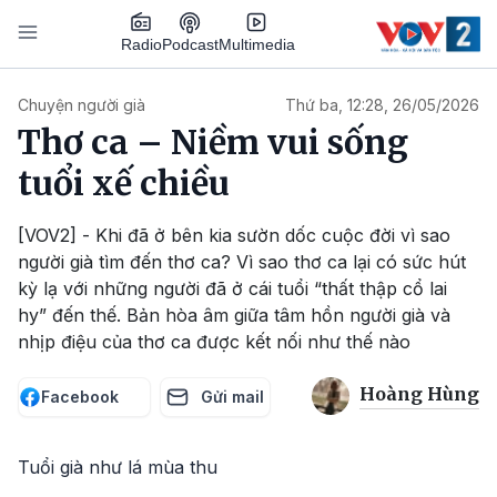
Nhảy đến nội dung
Podcast
Radio
Multimedia
Main navigation
Chuyện người già
Thứ ba, 12:28, 26/05/2026
Thơ ca – Niềm vui sống
tuổi xế chiều
[VOV2] - Khi đã ở bên kia sườn dốc cuộc đời vì sao
người già tìm đến thơ ca? Vì sao thơ ca lại có sức hút
kỳ lạ với những người đã ở cái tuổi “thất thập cổ lai
hy” đến thế. Bản hòa âm giữa tâm hồn người già và
nhịp điệu của thơ ca được kết nối như thế nào
Hoàng Hùng
Facebook
Gửi mail
Tuổi già như lá mùa thu