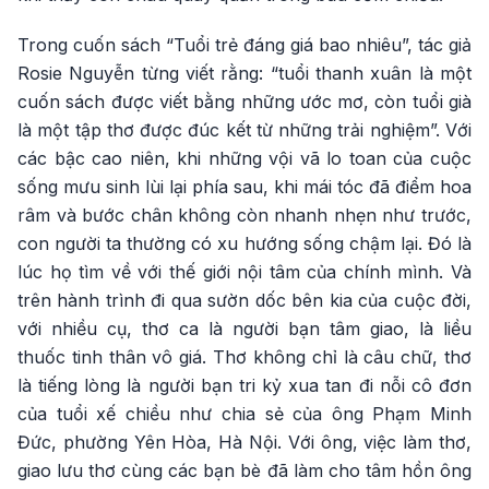
Trong cuốn sách “Tuổi trẻ đáng giá bao nhiêu”, tác giả
Rosie Nguyễn từng viết rằng: “tuổi thanh xuân là một
cuốn sách được viết bằng những ước mơ, còn tuổi già
là một tập thơ được đúc kết từ những trải nghiệm”. Với
các bậc cao niên, khi những vội vã lo toan của cuộc
sống mưu sinh lùi lại phía sau, khi mái tóc đã điểm hoa
râm và bước chân không còn nhanh nhẹn như trước,
con người ta thường có xu hướng sống chậm lại. Đó là
lúc họ tìm về với thế giới nội tâm của chính mình. Và
trên hành trình đi qua sườn dốc bên kia của cuộc đời,
với nhiều cụ, thơ ca là người bạn tâm giao, là liều
thuốc tinh thân vô giá. Thơ không chỉ là câu chữ, thơ
là tiếng lòng là người bạn tri kỷ xua tan đi nỗi cô đơn
của tuổi xế chiều như chia sẻ của ông Phạm Minh
Đức, phường Yên Hòa, Hà Nội. Với ông, việc làm thơ,
giao lưu thơ cùng các bạn bè đã làm cho tâm hồn ông