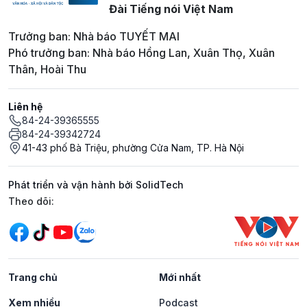
Đài Tiếng nói Việt Nam
Trưởng ban: Nhà báo TUYẾT MAI
Phó trưởng ban: Nhà báo Hồng Lan, Xuân Thọ, Xuân
Thân, Hoài Thu
Liên hệ
84-24-39365555
84-24-39342724
41-43 phố Bà Triệu, phường Cửa Nam, TP. Hà Nội
Phát triển và vận hành bởi SolidTech
Mạng xã hội
Theo dõi:
Trang chủ
Mới nhất
Xem nhiều
Podcast