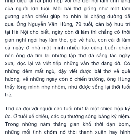
nhịp điệu lại rất phù hợp với thế giới nội tâm tĩnh lặng
của người lớn tuổi. Mỗi bài thơ giống như một tấm
gương phản chiếu giúp họ nhìn lại chặng đường đã
qua. Ông Nguyễn Văn Hùng, 79 tuổi, cán bộ hưu trí
tại Hà Nội cho biết, ngày còn đi làm thì chẳng có thời
gian nghỉ ngơi hay làm thơ, giờ về hưu, con cái đi làm
cả ngày ở nhà một mình nhiều lúc cũng buồn chán
nên ông đã tìm lại những tập thơ đã sáng tác ngày
xưa, đọc lại và viết tiếp những vần thơ dang dở. Có
những đêm mất ngủ, dậy viết được bài thơ về quê
hương, về những ngày còn ở chiến trường, ông Hùng
thấy lòng mình nhẹ nhõm, như được sống lại thời tuổi
trẻ.
Thơ ca đối với người cao tuổi như là một chiếc hộp ký
ức. Ở tuổi xế chiều, các cụ thường sống bằng kỷ niệm.
Trong những năm tháng gian khổ thời đạn bom,
những mối tình chớm nở thời thanh xuân hay hình